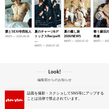
愛とSEX/寺西拓人
夏のチャージ&デ
夏の癒し旅
整う腸活20
トックスRecipe/K
2026/NEWS
島健
980円 — 2026.08.05
…
880円 — 2026.07.22
880円 — 202
880円 — 2026.07.29
Look!
編集部からのお知らせ
誌面を撮影・スクショしてSNS等にアップする
ことは法律で禁止されています。