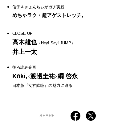
信子＆きょんちぃがガチ実践!
めちゃラク・超アゲストレッチ。
CLOSE UP
髙木雄也
（Hey! Say! JUMP）
井上一太
後ろ読み企画
Kōki,
渡邊圭祐
綱 啓永
×
×
日本版『女神降臨』の魅力に迫る!
SHARE