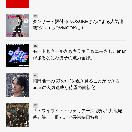
本
ダンサー・振付師 NOSUKEさんによる人気連
載“ダンエク”がMOOKに！
本
モードもクールさもキラキラもエモさも。anan
が撮るなにわ男子の魅力全部。
本
岡田准一の“頭の中”を覗き見ることができる
ananの人気連載が待望の書籍化
本
『トワイライト・ウォリアーズ 決戦！九龍城
砦』等、一冊丸ごと香港映画特集！