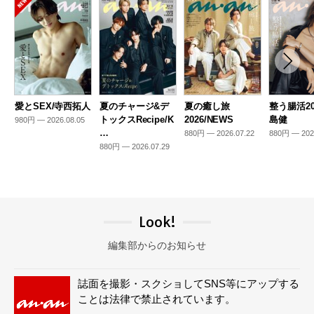
愛とSEX/寺西拓人
夏のチャージ&デ
夏の癒し旅
整う腸活20
トックスRecipe/K
2026/NEWS
島健
980円 — 2026.08.05
…
880円 — 2026.07.22
880円 — 202
880円 — 2026.07.29
Look!
編集部からのお知らせ
誌面を撮影・スクショしてSNS等にアップする
ことは法律で禁止されています。