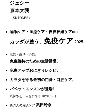
ジェシー
京本大我
（SixTONES）
睡眠ケア・血流ケア・自律神経ケアetc.
免疫ケア
カラダが整う、
2025
温活・眠活・心活。
免疫維持のための生活習慣。
免疫アップおにぎりレシピ。
カラダを守る最初の門番・口腔ケア。
パペットスンスンが登場!
気持ちを上向きにする10のヒント。
武田玲奈
あの人の免疫ケア