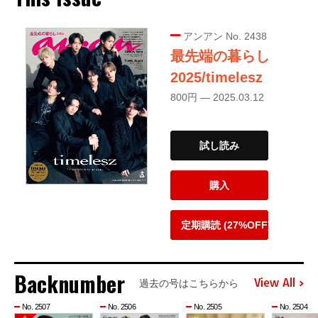
アンアン No. 2438
最先端の暮らし
2025/timelesz
800円 — 2025.03.12
試し読み
購入
定期購読 (27%OFF)
Backnumber
View All
過去の号はこちらから
No. 2507
No. 2506
No. 2505
No. 2504