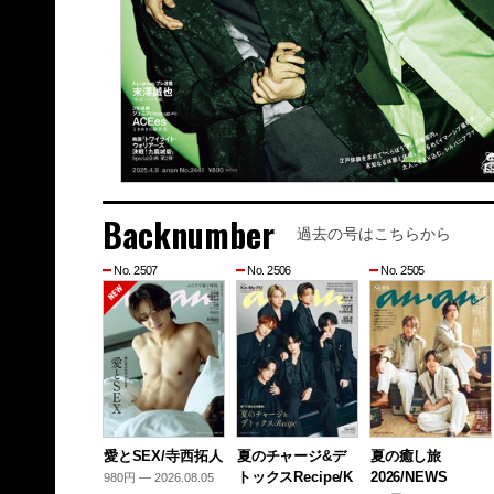
Backnumber
過去の号はこちらから
No. 2507
No. 2506
No. 2505
愛とSEX/寺西拓人
夏のチャージ&デ
夏の癒し旅
トックスRecipe/K
2026/NEWS
980円 — 2026.08.05