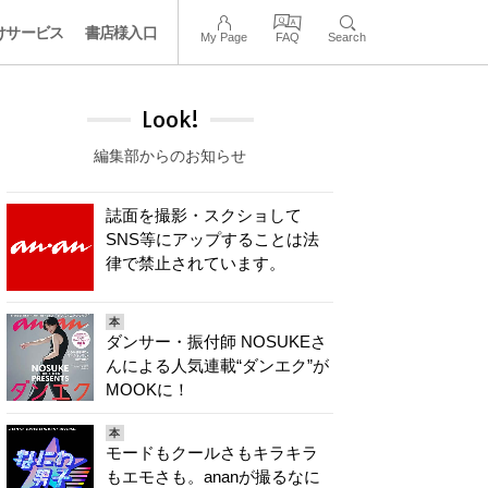
けサービス
書店様入口
My Page
FAQ
Search
Look!
編集部からのお知らせ
誌面を撮影・スクショして
SNS等にアップすることは法
律で禁止されています。
本
ダンサー・振付師 NOSUKEさ
んによる人気連載“ダンエク”が
MOOKに！
本
モードもクールさもキラキラ
もエモさも。ananが撮るなに