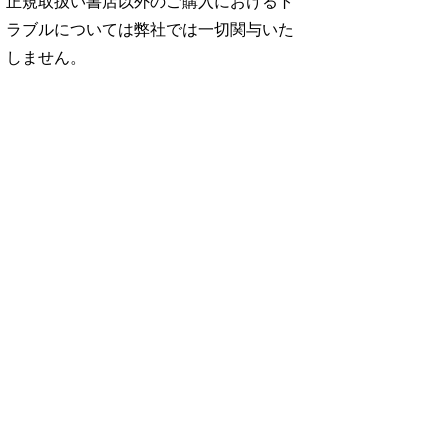
正規取扱い書店以外のご購入におけるト
ラブルについては弊社では一切関与いた
しません。
No. 2500
No. 2499
No. 2498
ダ
王道エンタメの矜
呼吸と体幹/渡辺翔
お金の教科書
太
持/SUPER EIGH
太
2026/Aぇ! group