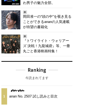
わ男子の魅力全部。
本
岡田准一の“頭の中”を覗き見る
ことができるananの人気連載
が待望の書籍化
本
『トワイライト・ウォリアー
ズ 決戦！九龍城砦』等、一冊
丸ごと香港映画特集！
Ranking
今読まれてます
anan No. 2507 試し読みと目次
1