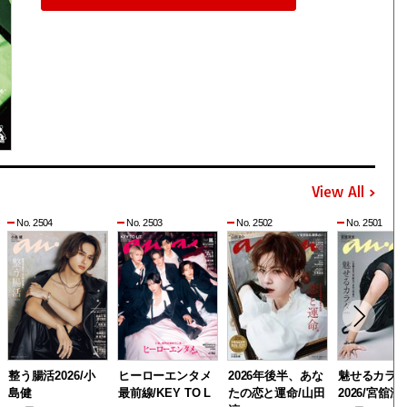
View All
No. 2504
No. 2503
No. 2502
No. 2501
整う腸活2026/小
ヒーローエンタメ
2026年後半、あな
魅せるカラ
島健
最前線/KEY TO L
たの恋と運命/山田
2026/宮舘涼