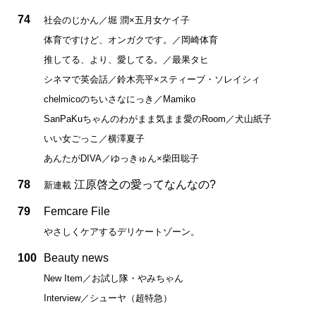
74
社会のじかん／堀 潤×五月女ケイ子
体育ですけど、オンガクです。／岡崎体育
推してる、より、愛してる。／最果タヒ
シネマで英会話／鈴木亮平×スティーブ・ソレイシィ
chelmicoのちいさなにっき／Mamiko
SanPaKuちゃんのわがまま気まま愛のRoom／犬山紙子
いい女ごっこ／横澤夏子
あんたがDIVA／ゆっきゅん×柴田聡子
78
江原啓之の愛ってなんなの?
新連載
79
Femcare File
やさしくケアするデリケートゾーン。
100
Beauty news
New Item／お試し隊・やみちゃん
Interview／シューヤ（超特急）