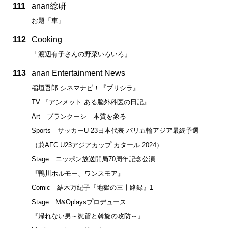
111
anan総研
お題「車」
112
Cooking
「渡辺有子さんの野菜いろいろ」
113
anan Entertainment News
稲垣吾郎 シネマナビ！『プリシラ』
TV 『アンメット ある脳外科医の日記』
Art ブランクーシ 本質を象る
Sports サッカーU-23日本代表 パリ五輪アジア最終予選
（兼AFC U23アジアカップ カタール 2024）
Stage ニッポン放送開局70周年記念公演
『鴨川ホルモー、ワンスモア』
Comic 結木万紀子『地獄の三十路録』1
Stage M&Oplaysプロデュース
『帰れない男～慰留と斡旋の攻防～』