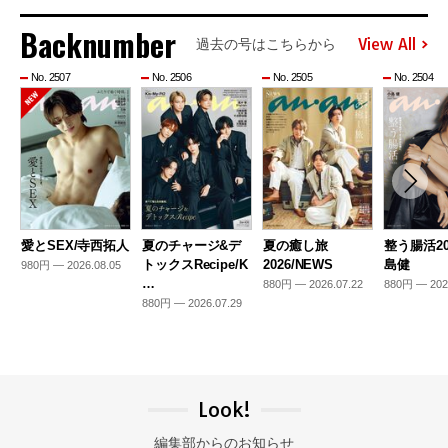
Backnumber
View All
過去の号はこちらから
No. 2507
No. 2506
No. 2505
No. 2504
愛とSEX/寺西拓人
夏のチャージ&デ
夏の癒し旅
整う腸活20
トックスRecipe/K
2026/NEWS
島健
980円 — 2026.08.05
…
880円 — 2026.07.22
880円 — 202
880円 — 2026.07.29
Look!
編集部からのお知らせ