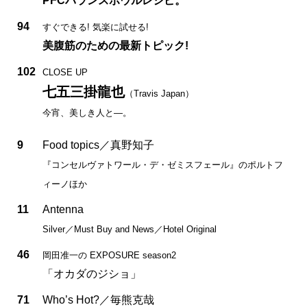
PFCバランスボウルレシピ。
94
すぐできる! 気楽に試せる!
美腹筋のための最新トピック!
102
CLOSE UP
七五三掛龍也
（Travis Japan）
今宵、美しき人と—。
9
Food topics／真野知子
『コンセルヴァトワール・デ・ゼミスフェール』のポルトフ
ィーノほか
11
Antenna
Silver／Must Buy and News／Hotel Original
46
岡田准一の EXPOSURE season2
「オカダのジショ」
71
Who’s Hot?／毎熊克哉