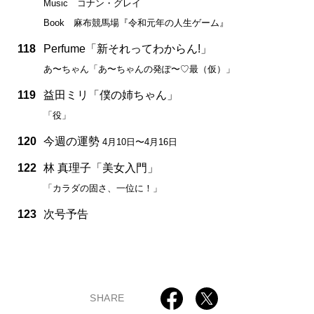
Music コナン・グレイ
Book 麻布競馬場『令和元年の人生ゲーム』
118
Perfume「新それってわからん!」
あ〜ちゃん「あ〜ちゃんの発ぽ〜♡最（仮）」
119
益田ミリ「僕の姉ちゃん」
「役」
120
今週の運勢
4月10日〜4月16日
122
林 真理子「美女入門」
「カラダの固さ、一位に！」
123
次号予告
SHARE