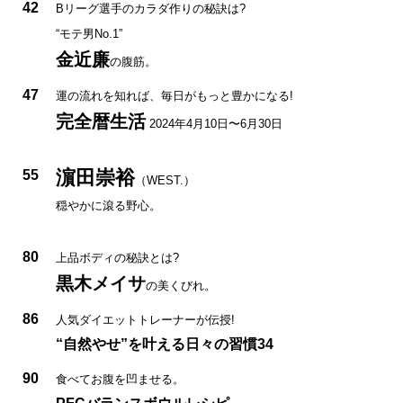
42
Bリーグ選手のカラダ作りの秘訣は?
“モテ男No.1”
金近廉
の腹筋。
47
運の流れを知れば、毎日がもっと豊かになる!
完全暦生活
2024年4月10日〜6月30日
濵田崇裕
55
（WEST.）
穏やかに滾る野心。
80
上品ボディの秘訣とは?
黒木メイサ
の美くびれ。
86
人気ダイエットトレーナーが伝授!
“自然やせ”を叶える日々の習慣34
90
食べてお腹を凹ませる。