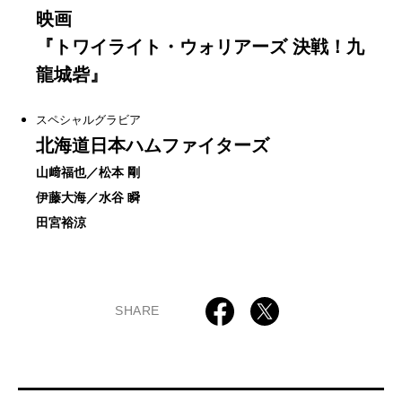
映画
『トワイライト・ウォリアーズ 決戦！九
龍城砦』
スペシャルグラビア
北海道日本ハムファイターズ
山﨑福也／松本 剛
伊藤大海／水谷 瞬
田宮裕涼
SHARE