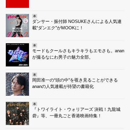
本
ダンサー・振付師 NOSUKEさんによる人気連
載“ダンエク”がMOOKに！
本
モードもクールさもキラキラもエモさも。anan
が撮るなにわ男子の魅力全部。
本
岡田准一の“頭の中”を覗き見ることができる
ananの人気連載が待望の書籍化
本
『トワイライト・ウォリアーズ 決戦！九龍城
砦』等、一冊丸ごと香港映画特集！