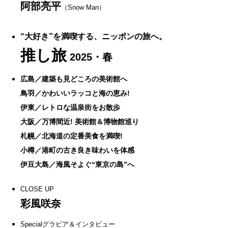
阿部亮平
（Snow Man）
“大好き”を満喫する、ニッポンの旅へ。
推し旅
2025・春
広島／建築も見どころの美術館へ
鳥羽／かわいいラッコと海の恵み!
伊東／レトロな温泉街をお散歩
大阪／万博間近! 美術館＆博物館巡り
札幌／北海道の定番美食を満喫!
小樽／港町の古き良き味わいを体感
伊豆大島／海風そよぐ“東京の島”へ
CLOSE UP
彩風咲奈
Specialグラビア＆インタビュー