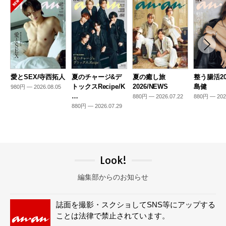
愛とSEX/寺西拓人
夏のチャージ&デ
夏の癒し旅
整う腸活20
トックスRecipe/K
2026/NEWS
島健
980円 — 2026.08.05
…
880円 — 2026.07.22
880円 — 202
880円 — 2026.07.29
Look!
編集部からのお知らせ
誌面を撮影・スクショしてSNS等にアップする
ことは法律で禁止されています。