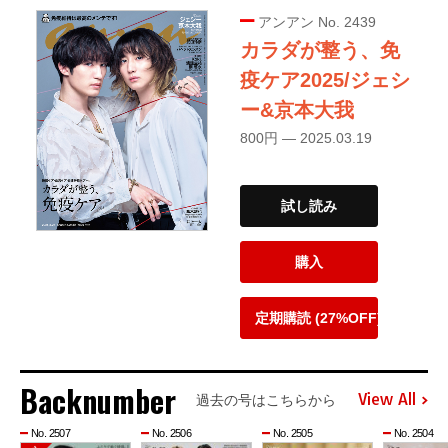
アンアン No. 2439
カラダが整う、免
疫ケア2025/ジェシ
ー&京本大我
800円 — 2025.03.19
試し読み
購入
定期購読 (27%OFF)
Backnumber
View All
過去の号はこちらから
No. 2507
No. 2506
No. 2505
No. 2504