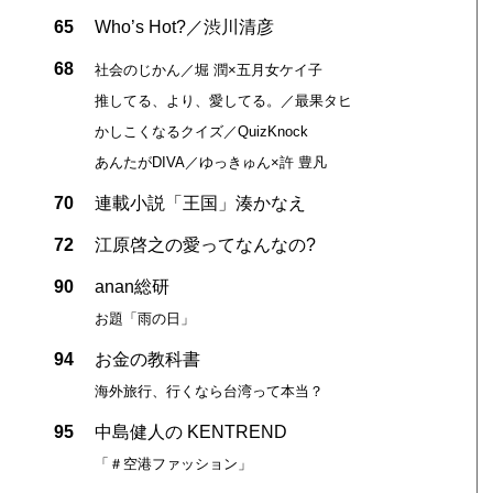
65
Who’s Hot?／渋川清彦
68
社会のじかん／堀 潤×五月女ケイ子
推してる、より、愛してる。／最果タヒ
かしこくなるクイズ／QuizKnock
あんたがDIVA／ゆっきゅん×許 豊凡
70
連載小説「王国」湊かなえ
72
江原啓之の愛ってなんなの?
90
anan総研
お題「雨の日」
94
お金の教科書
海外旅行、行くなら台湾って本当？
95
中島健人の KENTREND
「＃空港ファッション」