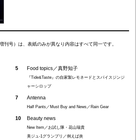
ション（増刊号）は、表紙のみが異なり内容はすべて同一です。
5
Food topics／真野知子
『Tide&Taste』の自家製レモネードとスパイスジンジ
ャーシロップ
7
Antenna
Half Pants／Must Buy and News／Rain Gear
10
Beauty news
New Item／お試し隊・花山瑞貴
美ジュ-1グランプリ／例えば炎