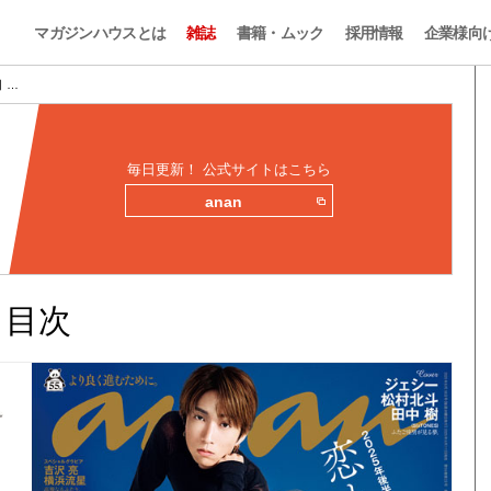
マガジンハウスとは
雑誌
書籍・ムック
採用情報
企業様向
目 …
毎日更新！ 公式サイトはこちら
anan
みと目次