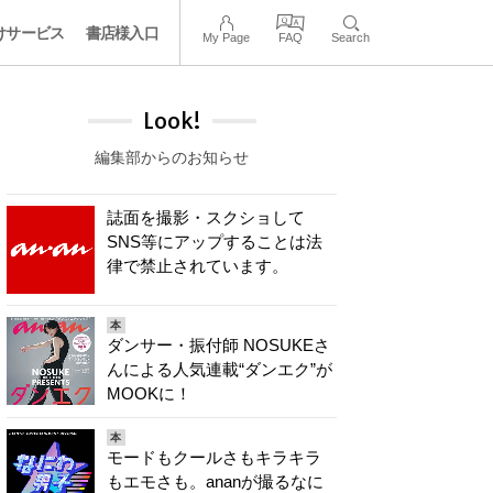
けサービス
書店様入口
My Page
FAQ
Search
Look!
編集部からのお知らせ
誌面を撮影・スクショして
SNS等にアップすることは法
律で禁止されています。
本
ダンサー・振付師 NOSUKEさ
んによる人気連載“ダンエク”が
MOOKに！
本
モードもクールさもキラキラ
もエモさも。ananが撮るなに