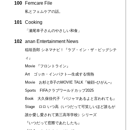
100
Femcare File
私とフェムケアの話。
101
Cooking
「瀬尾幸子さんのやさしい和食」
102
anan Entertainment News
稲垣吾郎 シネマナビ！『ラブ・イン・ザ・ビッグシテ
ィ』
Movie 『フロントライン』
Art ゴッホ・インパクト―生成する情熱
Movie お杉とB子のMOVIE TALK『秘顔‒ひがん‒』
Sports FIFAクラブワールドカップ2025
Book 大久保佳代子『パジャマあるよと言われても』
Stage ロロ いつ高（いつだって可笑しいほど誰もが
誰か愛し愛されて第三高等学校）シリーズ
『いつだって窓際であたしたち』