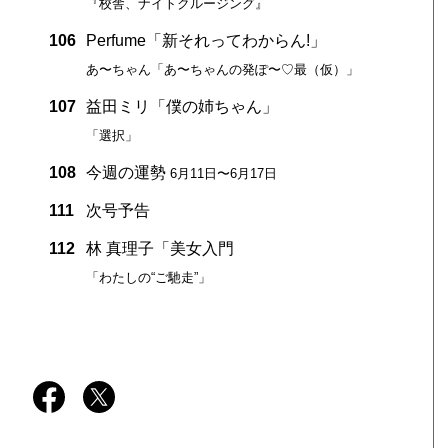
『校舎、ナイトクルージング』
106
Perfume「新それってわからん!」
あ〜ちゃん「あ〜ちゃんの発ぽ〜♡最（仮）」
107
益田ミリ「僕の姉ちゃん」
「選択」
108
今週の運勢
6月11日〜6月17日
111
次号予告
112
林 真理子「美女入門
「わたしの“ご馳走”」