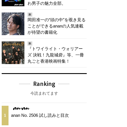
わ男子の魅力全部。
本
岡田准一の“頭の中”を覗き見る
ことができるananの人気連載
が待望の書籍化
本
『トワイライト・ウォリアー
ズ 決戦！九龍城砦』等、一冊
丸ごと香港映画特集！
Ranking
今読まれてます
anan No. 2506 試し読みと目次
1