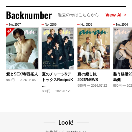
Backnumber
View All
過去の号はこちらから
No. 2507
No. 2506
No. 2505
No. 2504
愛とSEX/寺西拓人
夏のチャージ&デ
夏の癒し旅
整う腸活20
トックスRecipe/K
2026/NEWS
島健
980円 — 2026.08.05
…
880円 — 2026.07.22
880円 — 202
880円 — 2026.07.29
Look!