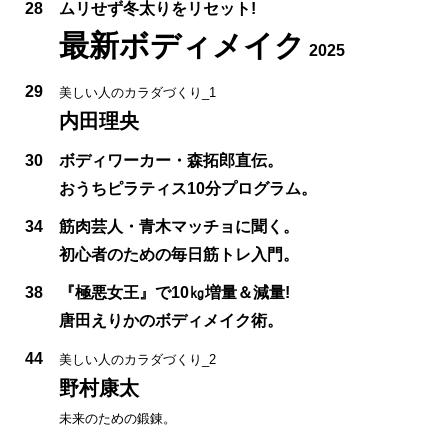
28
ムリせず冬太りをリセット!
最新ボディメイク
2025
29
美しい人のカラダづくり_1
内田理央
30
ボディワーカー・森拓郎直伝。
おうちピラティス10分プログラム。
34
筋肉芸人・青木マッチョに聞く。
初心者のための毎日筋トレ入門。
38
『極悪女王』で10㎏増量＆減量!
唐田えりかのボディメイク術。
44
美しい人のカラダづくり_2
野村康太
未来のための鍛錬。