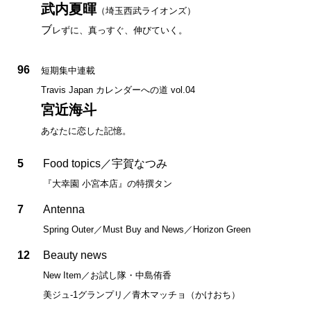
武内夏暉
（埼玉西武ライオンズ）
ブ
レずに、真っすぐ、伸びていく。
96
短期集中連載
Travis Japan カレンダーへの道 vol.04
宮近海斗
あなたに恋した記憶。
5
Food topics／宇賀なつみ
『大幸園 小宮本店』の特撰タン
7
Antenna
Spring Outer／Must Buy and News／Horizon Green
12
Beauty news
New Item／お試し隊・中島侑香
美ジュ-1グランプリ／青木マッチョ（かけおち）