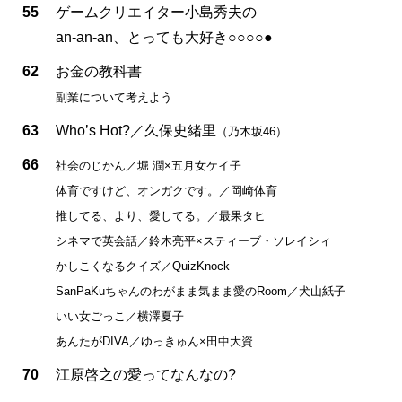
55
ゲームクリエイター小島秀夫の
an-an-an、とっても大好き○○○○●
62
お金の教科書
副業について考えよう
63
Who’s Hot?／久保史緒里
（乃木坂46）
66
社会のじかん／堀 潤×五月女ケイ子
体育ですけど、オンガクです。／岡崎体育
推してる、より、愛してる。／最果タヒ
シネマで英会話／鈴木亮平×スティーブ・ソレイシィ
かしこくなるクイズ／QuizKnock
SanPaKuちゃんのわがまま気まま愛のRoom／犬山紙子
いい女ごっこ／横澤夏子
あんたがDIVA／ゆっきゅん×田中大資
70
江原啓之の愛ってなんなの?