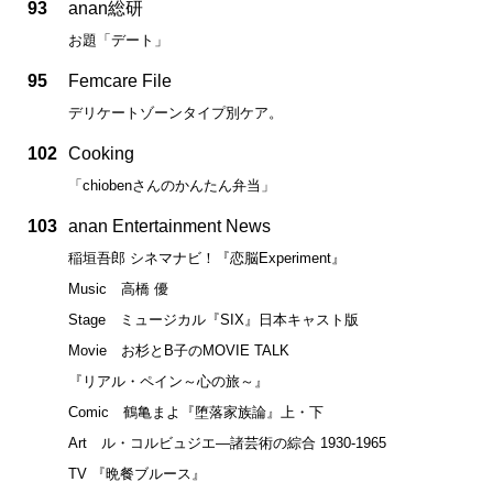
93
anan総研
お題「デート」
95
Femcare File
デリケートゾーンタイプ別ケア。
102
Cooking
「chiobenさんのかんたん弁当」
103
anan Entertainment News
稲垣吾郎 シネマナビ！『恋脳Experiment』
Music 高橋 優
Stage ミュージカル『SIX』日本キャスト版
Movie お杉とB子のMOVIE TALK
『リアル・ペイン～心の旅～』
Comic 鶴亀まよ『堕落家族論』上・下
Art ル・コルビュジエ—諸芸術の綜合 1930-1965
TV 『晩餐ブルース』