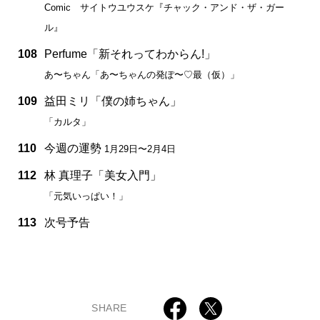
Comic サイトウユウスケ『チャック・アンド・ザ・ガー
ル』
108
Perfume「新それってわからん!」
あ〜ちゃん「あ〜ちゃんの発ぽ〜♡最（仮）」
109
益田ミリ「僕の姉ちゃん」
「カルタ」
110
今週の運勢
1月29日〜2月4日
112
林 真理子「美女入門」
「元気いっぱい！」
113
次号予告
SHARE