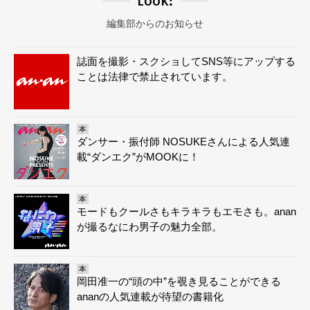
Look!
編集部からのお知らせ
誌面を撮影・スクショしてSNS等にアップする
ことは法律で禁止されています。
本
ダンサー・振付師 NOSUKEさんによる人気連
載“ダンエク”がMOOKに！
本
モードもクールさもキラキラもエモさも。anan
が撮るなにわ男子の魅力全部。
本
岡田准一の“頭の中”を覗き見ることができる
ananの人気連載が待望の書籍化