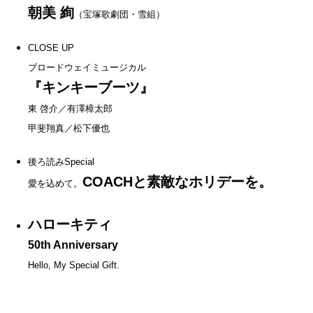
朝美 絢
（宝塚歌劇団・雪組）
CLOSE UP
ブロードウェイミュージカル
『キンキーブーツ』
東 啓介／有澤樟太郎
甲斐翔真／松下優也
後ろ読みSpecial
COACHと素敵なホリデーを。
愛を込めて。
ハローキティ
50th Anniversary
Hello, My Special Gift.