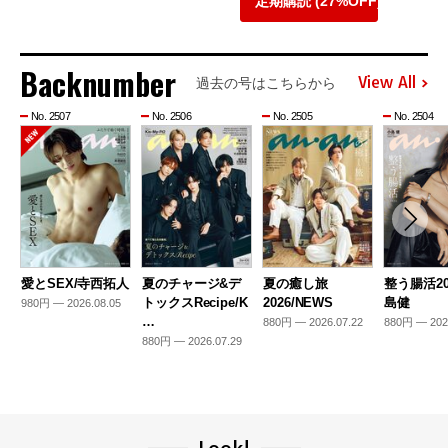
定期購読 (27%OFF)
Backnumber
View All
過去の号はこちらから
No. 2507
No. 2506
No. 2505
No. 2504
愛とSEX/寺西拓人
夏のチャージ&デ
夏の癒し旅
整う腸活20
トックスRecipe/K
2026/NEWS
島健
980円 — 2026.08.05
…
880円 — 2026.07.22
880円 — 202
880円 — 2026.07.29