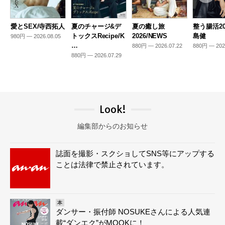
愛とSEX/寺西拓人
夏のチャージ&デ
夏の癒し旅
整う腸活20
トックスRecipe/K
2026/NEWS
島健
980円 — 2026.08.05
…
880円 — 2026.07.22
880円 — 202
880円 — 2026.07.29
Look!
編集部からのお知らせ
誌面を撮影・スクショしてSNS等にアップする
ことは法律で禁止されています。
本
ダンサー・振付師 NOSUKEさんによる人気連
載“ダンエク”がMOOKに！