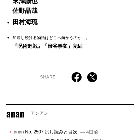
末澤誠也
佐野晶哉
田村海琉
加速し続ける物語はどこへ向かうのか—。
『呪術廻戦』「渋谷事変」完結
SHARE
anan
アンアン
anan No. 2507 試し読みと目次
— 4日前