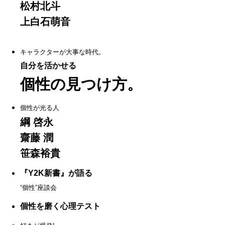
松村北斗
上白石萌音
キャラクターが大事な時代。
自分を活かせる
個性の見つけ方。
個性が光る人
綱 啓永
齋藤 潤
笹森裕貴
『Y2K新書』が語る
“個性”座談会
個性を磨く心理テスト