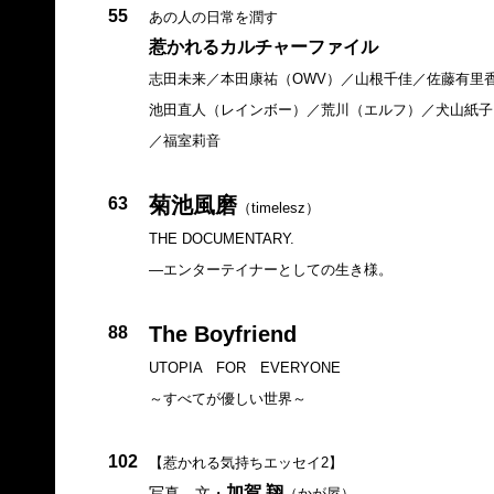
55
あの人の日常を潤す
惹かれるカルチャーファイル
志田未来／本田康祐（OWV）／山根千佳／佐藤有里
池田直人（レインボー）／荒川（エルフ）／犬山紙子
／福室莉音
菊池風磨
63
（timelesz）
THE DOCUMENTARY.
—エンターテイナーとしての生き様。
The Boyfriend
88
UTOPIA FOR EVERYONE
～すべてが優しい世界～
102
【惹かれる気持ちエッセイ2】
加賀 翔
写真、文・
（かが屋）