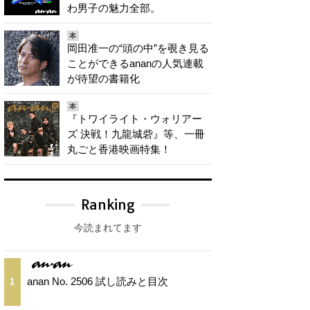
わ男子の魅力全部。
本
岡田准一の“頭の中”を覗き見る
ことができるananの人気連載
が待望の書籍化
本
『トワイライト・ウォリアー
ズ 決戦！九龍城砦』等、一冊
丸ごと香港映画特集！
Ranking
今読まれてます
anan No. 2506 試し読みと目次
1