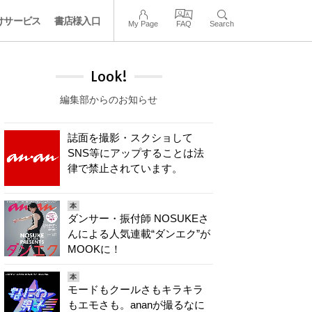
けサービス
書店様入口
My Page
FAQ
Search
Look!
編集部からのお知らせ
誌面を撮影・スクショして
SNS等にアップすることは法
律で禁止されています。
本
ダンサー・振付師 NOSUKEさ
んによる人気連載“ダンエク”が
MOOKに！
本
モードもクールさもキラキラ
もエモさも。ananが撮るなに