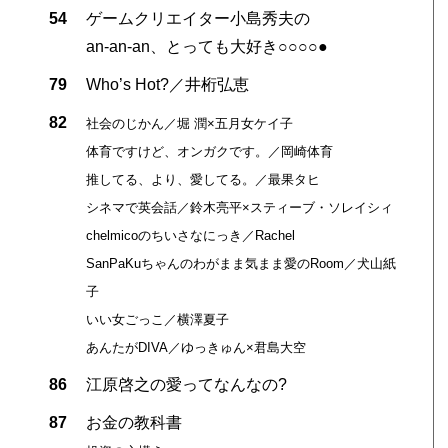
54
ゲームクリエイター小島秀夫の
an-an-an、とっても大好き○○○○●
79
Who’s Hot?／井桁弘恵
82
社会のじかん／堀 潤×五月女ケイ子
体育ですけど、オンガクです。／岡崎体育
推してる、より、愛してる。／最果タヒ
シネマで英会話／鈴木亮平×スティーブ・ソレイシィ
chelmicoのちいさなにっき／Rachel
SanPaKuちゃんのわがまま気まま愛のRoom／犬山紙
子
いい女ごっこ／横澤夏子
あんたがDIVA／ゆっきゅん×君島大空
86
江原啓之の愛ってなんなの?
87
お金の教科書