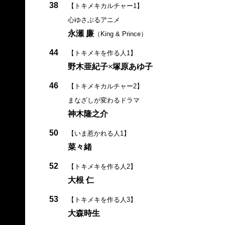
38
【トキメキカルチャー1】
心ゆさぶるアニメ
永瀬 廉
（King & Prince）
44
【トキメキを作る人1】
野木亜紀子
×
塚原あゆ子
46
【トキメキカルチャー2】
まなざしが変わるドラマ
神木隆之介
50
【いま惹かれる人1】
菜々緒
52
【トキメキを作る人2】
大根 仁
53
【トキメキを作る人3】
大森時生