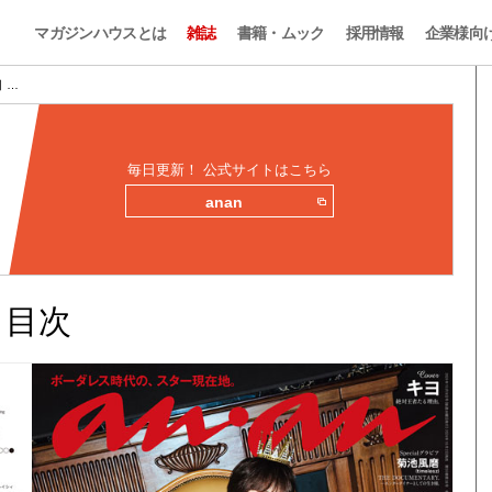
マガジンハウスとは
雑誌
書籍・ムック
採用情報
企業様向
目 …
毎日更新！ 公式サイトはこちら
anan
みと目次