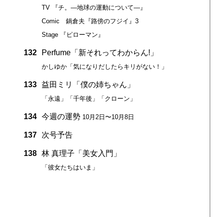
TV 『チ。―地球の運動について―』
Comic 鍋倉夫『路傍のフジイ』3
Stage 『ピローマン』
132
Perfume「新それってわからん!」
かしゆか「気になりだしたらキリがない！」
133
益田ミリ「僕の姉ちゃん」
「永遠」「千年後」「クローン」
134
今週の運勢
10月2日〜10月8日
137
次号予告
138
林 真理子「美女入門」
「彼女たちはいま」