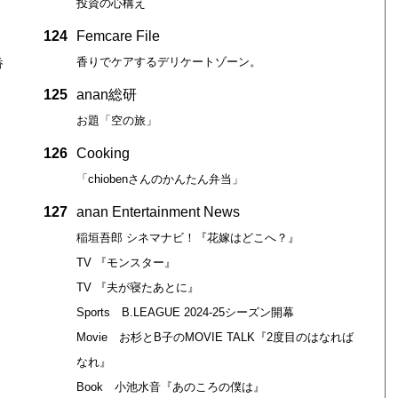
投資の心構え
124
Femcare File
香りでケアするデリケートゾーン。
香
125
anan総研
お題「空の旅」
126
Cooking
「chiobenさんのかんたん弁当」
127
anan Entertainment News
稲垣吾郎 シネマナビ！『花嫁はどこへ？』
TV 『モンスター』
TV 『夫が寝たあとに』
Sports B.LEAGUE 2024-25シーズン開幕
Movie お杉とB子のMOVIE TALK『2度目のはなれば
なれ』
Book 小池水音『あのころの僕は』