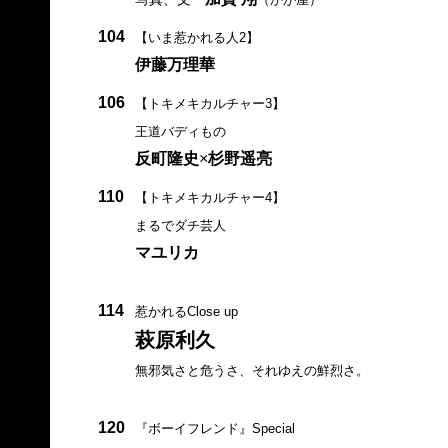
104
【いま惹かれる人2】
伊藤万理華
106
【トキメキカルチャー3】
王道バディもの
反町隆史
×
杉野遥亮
110
【トキメキカルチャー4】
まるでダチ芸人
マユリカ
114
惹かれるClose up
萩原利久
無邪気さと危うさ、それゆえの鮮烈さ。
120
『ボーイフレンド』Special