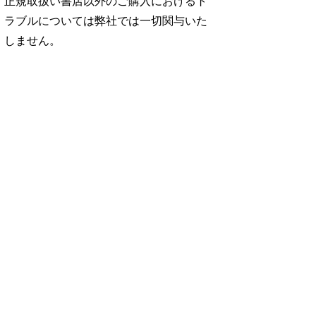
正規取扱い書店以外のご購入におけるト
ラブルについては弊社では一切関与いた
しません。
No. 2500
No. 2499
No. 2498