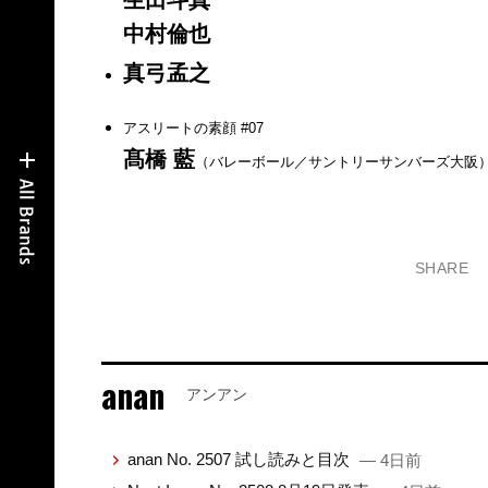
中村倫也
真弓孟之
アスリートの素顔 #07
髙橋 藍
（バレーボール／サントリーサンバーズ大阪
SHARE
anan
アンアン
anan No. 2507 試し読みと目次
— 4日前