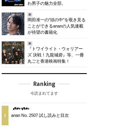
わ男子の魅力全部。
本
岡田准一の“頭の中”を覗き見る
ことができるananの人気連載
が待望の書籍化
本
『トワイライト・ウォリアー
ズ 決戦！九龍城砦』等、一冊
丸ごと香港映画特集！
Ranking
今読まれてます
anan No. 2507 試し読みと目次
1