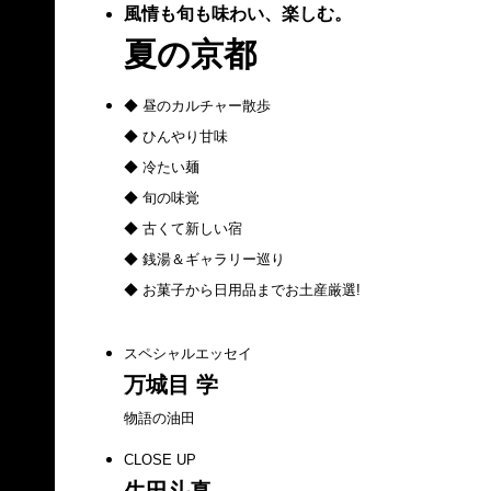
風情も旬も味わい、楽しむ。
夏の京都
◆ 昼のカルチャー散歩
◆ ひんやり甘味
◆ 冷たい麺
◆ 旬の味覚
◆ 古くて新しい宿
◆ 銭湯＆ギャラリー巡り
◆ お菓子から日用品までお土産厳選!
スペシャルエッセイ
万城目 学
物語の油田
CLOSE UP
生田斗真