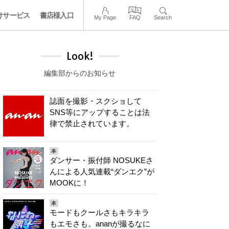
けサービス
書店様入口
My Page
FAQ
Search
Look!
編集部からのお知らせ
誌面を撮影・スクショして
SNS等にアップすることは法
律で禁止されています。
本
ダンサー・振付師 NOSUKEさ
んによる人気連載“ダンエク”が
MOOKに！
本
モードもクールさもキラキラ
もエモさも。ananが撮るなに