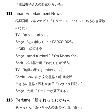
「渡辺有子さんの野菜いろいろ」
111
anan Entertainment News
稲垣吾郎 シネマナビ！『ドリーミン・ワイルド 名もなき家族
のうた』
TV 『ホットスポット』
Stage 『志の輔らくご in PARCO 2025』
It GIRL 稲垣来泉
Stage serial number12『Yes Means Yes』
Book 松橋裕一郎『わたくしがYES』
TV 『地獄の果てまで連れていく』
Comic みのすけ 文化監修：町 健次郎
生きもの監修：西村奈美子『ハヴィラ戦記』2
Stage た組『ドードーが落下する』
116
Perfume「新それってわからん!」
あ〜ちゃん「あ〜ちゃんの発ぽ〜♡最（仮）」