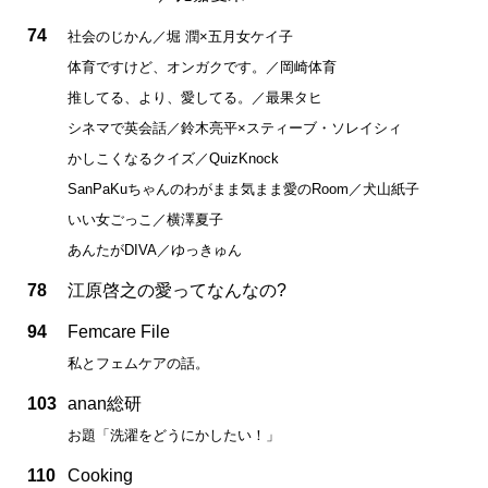
74
社会のじかん／堀 潤×五月女ケイ子
体育ですけど、オンガクです。／岡崎体育
推してる、より、愛してる。／最果タヒ
シネマで英会話／鈴木亮平×スティーブ・ソレイシィ
かしこくなるクイズ／QuizKnock
SanPaKuちゃんのわがまま気まま愛のRoom／犬山紙子
いい女ごっこ／横澤夏子
あんたがDIVA／ゆっきゅん
78
江原啓之の愛ってなんなの?
94
Femcare File
私とフェムケアの話。
103
anan総研
お題「洗濯をどうにかしたい！」
110
Cooking