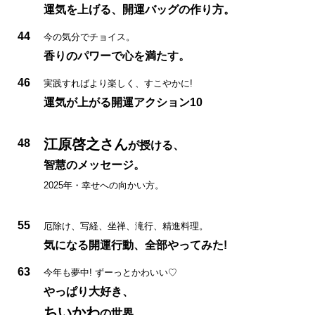
運気を上げる、開運バッグの作り方。
44
今の気分でチョイス。
香りのパワーで心を満たす。
46
実践すればより楽しく、すこやかに!
運気が上がる開運アクション10
江原啓之さん
48
が授ける、
智慧のメッセージ。
2025年・幸せへの向かい方。
55
厄除け、写経、坐禅、滝行、精進料理。
気になる開運行動、全部やってみた!
63
今年も夢中! ずーっとかわいい♡
やっぱり大好き、
ちいかわ
の世界。