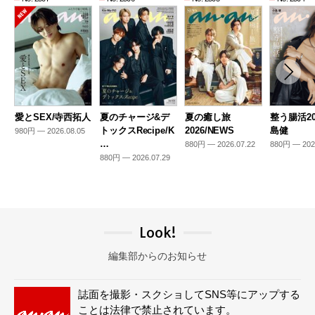
愛とSEX/寺西拓人
夏のチャージ&デ
夏の癒し旅
整う腸活20
トックスRecipe/K
2026/NEWS
島健
980円 — 2026.08.05
…
880円 — 2026.07.22
880円 — 202
880円 — 2026.07.29
Look!
編集部からのお知らせ
誌面を撮影・スクショしてSNS等にアップする
ことは法律で禁止されています。