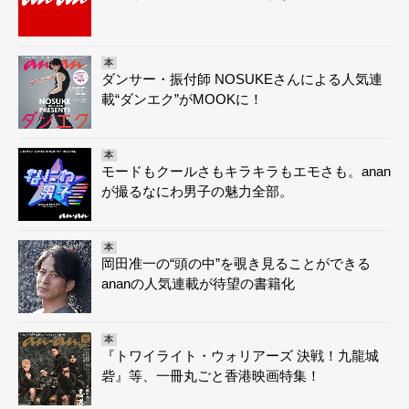
本
ダンサー・振付師 NOSUKEさんによる人気連
載“ダンエク”がMOOKに！
本
モードもクールさもキラキラもエモさも。anan
が撮るなにわ男子の魅力全部。
本
岡田准一の“頭の中”を覗き見ることができる
ananの人気連載が待望の書籍化
本
『トワイライト・ウォリアーズ 決戦！九龍城
砦』等、一冊丸ごと香港映画特集！