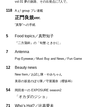
vol.01 夢の旅路、その出発点に7人で。
118
Aぇ! group プレ連載
正門良規
ver.
“真摯”への手紙
5
Food topics／真野知子
『二方蒲鉾』の「旬蟹-ときかに」
7
Antenna
Pop Eyewear／Must Buy and News／Fun Game
12
Beauty news
New Item／お試し隊・やみちゃん
美容の坂道のぼり隊／守屋麗奈（櫻坂46）
54
岡田准一の EXPOSURE season2
「オカダのジショ」
71
Who’s Hot?／比嘉愛未