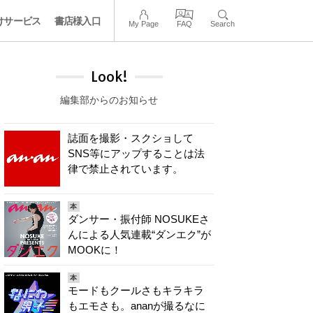
けサービス
書店様入口
My Page
FAQ
Search
Look!
編集部からのお知らせ
誌面を撮影・スクショして
SNS等にアップすることは法
律で禁止されています。
本
ダンサー・振付師 NOSUKEさ
んによる人気連載“ダンエク”が
MOOKに！
本
モードもクールさもキラキラ
もエモさも。ananが撮るなに