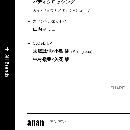
バディクロッシング
カイ×リョウガ／タカシ×シューヤ
スペシャルエッセイ
山内マリコ
CLOSE UP
末澤誠也
×
小島 健
（Aぇ! group）
中村嶺亜
×
矢花 黎
SHARE
anan
アンアン