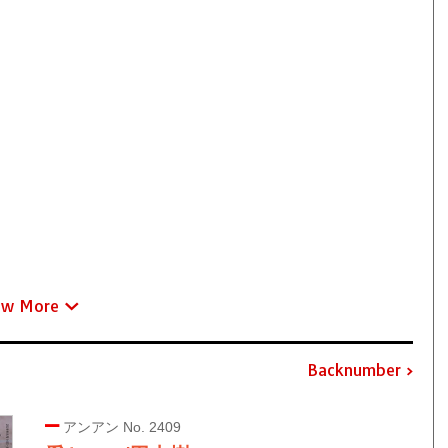
ew More
Backnumber
アンアン No. 2409