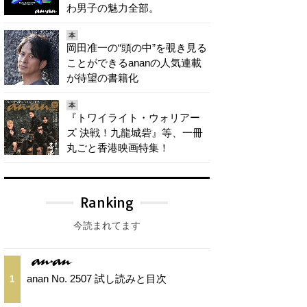
わ男子の魅力全部。
本
岡田准一の“頭の中”を覗き見る
ことができるananの人気連載
が待望の書籍化
本
『トワイライト・ウォリアー
ズ 決戦！九龍城砦』等、一冊
丸ごと香港映画特集！
Ranking
今読まれてます
anan No. 2507 試し読みと目次
1