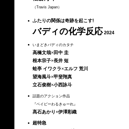
（Travis Japan）
ふたりの関係は奇跡を起こす!
バディの化学反応
2024
いまどきバディのカタチ
高橋文哉
×
田中 圭
根本宗子
×
長井 短
蛙亭 イワクラ
×
エルフ 荒川
望海風斗
×
甲斐翔真
立石俊樹
×
小西詠斗
話題のアクション作品
『ベイビーわるきゅーれ』
髙石あかり
×
伊澤彩織
超特急