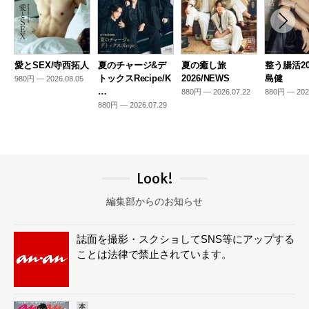
愛とSEX/寺西拓人
夏のチャージ&デ
夏の癒し旅
整う腸活20
トックスRecipe/K
2026/NEWS
島健
980円 — 2026.08.05
…
880円 — 2026.07.22
880円 — 202
880円 — 2026.07.29
Look!
編集部からのお知らせ
誌面を撮影・スクショしてSNS等にアップする
ことは法律で禁止されています。
本