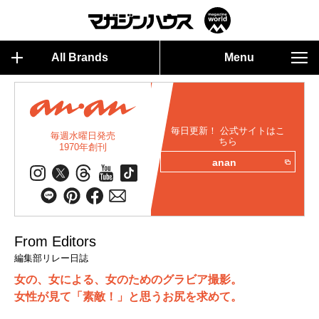
All Brands
Menu
毎日更新！ 公式サイトはこ
毎週水曜日発売
ちら
1970年創刊
anan
From Editors
編集部リレー日誌
女の、女による、女のためのグラビア撮影。
女性が見て「素敵！」と思うお尻を求めて。