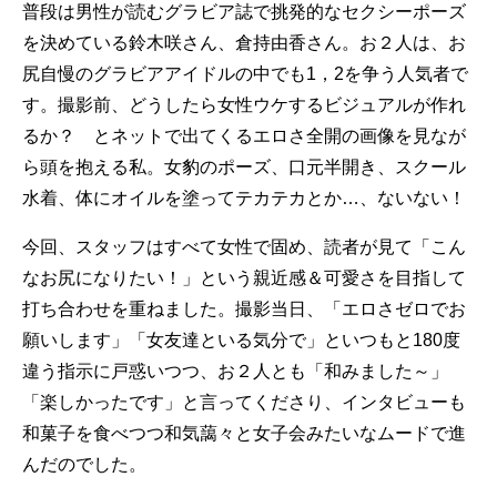
普段は男性が読むグラビア誌で挑発的なセクシーポーズ
を決めている鈴木咲さん、倉持由香さん。お２人は、お
尻自慢のグラビアアイドルの中でも1，2を争う人気者で
す。撮影前、どうしたら女性ウケするビジュアルが作れ
るか？ とネットで出てくるエロさ全開の画像を見なが
ら頭を抱える私。女豹のポーズ、口元半開き、スクール
水着、体にオイルを塗ってテカテカとか…、ないない！
今回、スタッフはすべて女性で固め、読者が見て「こん
なお尻になりたい！」という親近感＆可愛さを目指して
打ち合わせを重ねました。撮影当日、「エロさゼロでお
願いします」「女友達といる気分で」といつもと180度
違う指示に戸惑いつつ、お２人とも「和みました～」
「楽しかったです」と言ってくださり、インタビューも
和菓子を食べつつ和気藹々と女子会みたいなムードで進
んだのでした。