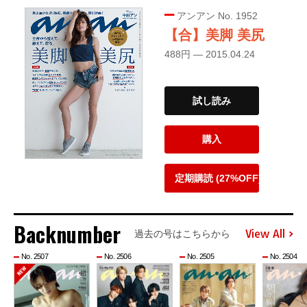
アンアン No. 1952
【合】美脚 美尻
488円 — 2015.04.24
試し読み
購入
定期購読 (27%OFF)
Backnumber
View All
過去の号はこちらから
No. 2507
No. 2506
No. 2505
No. 2504