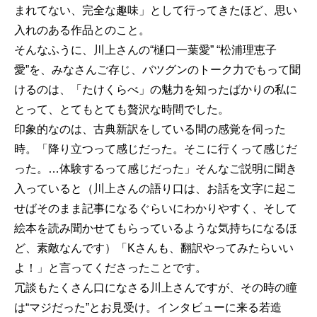
まれてない、完全な趣味」として行ってきたほど、思い
入れのある作品とのこと。
そんなふうに、川上さんの“樋口一葉愛” “松浦理恵子
愛”を、みなさんご存じ、バツグンのトーク力でもって聞
けるのは、「たけくらべ」の魅力を知ったばかりの私に
とって、とてもとても贅沢な時間でした。
印象的なのは、古典新訳をしている間の感覚を伺った
時。「降り立つって感じだった。そこに行くって感じだ
った。…体験するって感じだった」そんなご説明に聞き
入っていると（川上さんの語り口は、お話を文字に起こ
せばそのまま記事になるぐらいにわかりやすく、そして
絵本を読み聞かせてもらっているような気持ちになるほ
ど、素敵なんです）「Kさんも、翻訳やってみたらいい
よ！」と言ってくださったことです。
冗談もたくさん口になさる川上さんですが、その時の瞳
は“マジだった”とお見受け。インタビューに来る若造