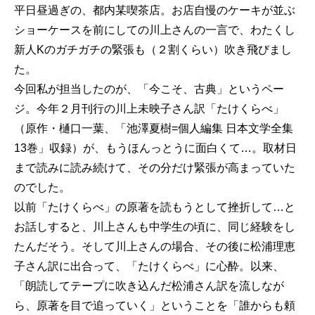
平日昼過ぎの、都内某喫茶店。お店自慢のケーキが並ぶ
ショーケースを前にしての川上さんの一言で、わたくし
新人Kのガチガチの緊張も（２割くらい）吹き飛びまし
た。
今回私が担当したのが、「今こそ、古典」というペー
ジ。今年２月刊行の川上未映子さん訳「たけくらべ」
（原作・樋口一葉、「池澤夏樹=個人編集 日本文学全集
13巻」収録）が、もうほんっとうに面白くて…。取材日
まで読みに読み続けて、その分だけ緊張が高まっていた
のでした。
以前「たけくらべ」の原著を読もうとして挫折して…と
お話しすると、川上さんも中学生の頃に、同じ経験をし
たんだそう。そして川上さんの場合、その後に松浦理恵
子さん訳に出合って、「たけくらべ」に心酔。以来、
「朗読してテープに吹き込んだ松浦さん訳を流しなが
ら、原著を目で追っていく」ということを「誰からも頼