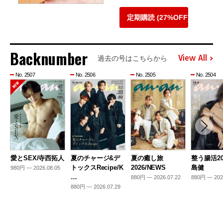
定期購読 (27%OFF)
Backnumber
View All
過去の号はこちらから
No. 2507
No. 2506
No. 2505
No. 2504
愛とSEX/寺西拓人
夏のチャージ&デ
夏の癒し旅
整う腸活20
トックスRecipe/K
2026/NEWS
島健
980円 — 2026.08.05
…
880円 — 2026.07.22
880円 — 202
880円 — 2026.07.29