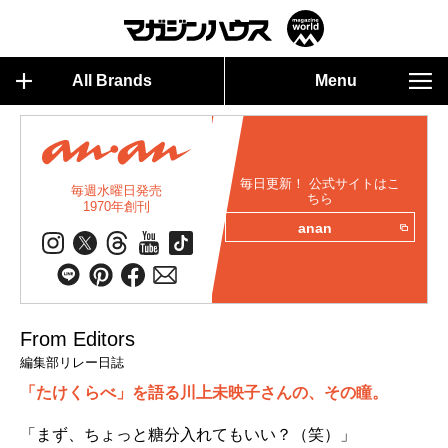
All Brands
Menu
毎日更新！ 公式サイトはこ
毎週水曜日発売
ちら
1970年創刊
anan
From Editors
編集部リレー日誌
「たけくらべ」を語る川上未映子さんの、その瞳。
「まず、ちょっと糖分入れてもいい？（笑）」