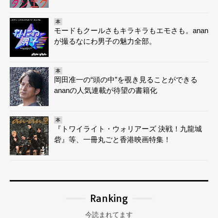
本
モードもクールさもキラキラもエモさも。anan
が撮るなにわ男子の魅力全部。
本
岡田准一の“頭の中”を覗き見ることができる
ananの人気連載が待望の書籍化
本
『トワイライト・ウォリアーズ 決戦！九龍城
砦』等、一冊丸ごと香港映画特集！
Ranking
今読まれてます