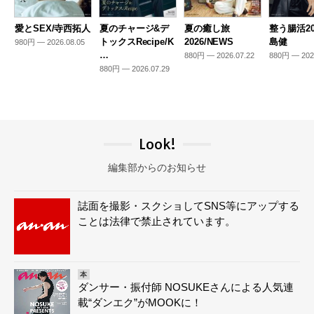
愛とSEX/寺西拓人
夏のチャージ&デ
夏の癒し旅
整う腸活20
トックスRecipe/K
2026/NEWS
島健
980円 — 2026.08.05
…
880円 — 2026.07.22
880円 — 202
880円 — 2026.07.29
Look!
編集部からのお知らせ
誌面を撮影・スクショしてSNS等にアップする
ことは法律で禁止されています。
本
ダンサー・振付師 NOSUKEさんによる人気連
載“ダンエク”がMOOKに！