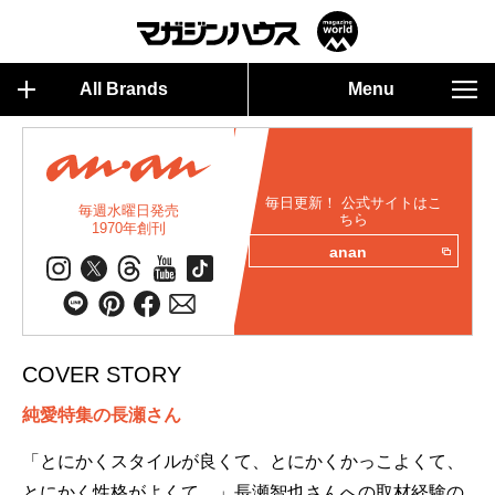
All Brands
Menu
毎日更新！ 公式サイトはこ
毎週水曜日発売
ちら
1970年創刊
anan
COVER STORY
純愛特集の長瀬さん
「とにかくスタイルが良くて、とにかくかっこよくて、
とにかく性格がよくて…」長瀬智也さんへの取材経験の