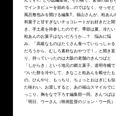
んです!!」と小誌編集長。その横で、緊張の面も
最中も、こうして、映画撮影のクルーをちゃん
でインタビューを始める…のではなく、せっせと
気遣っている。大人です。もうひとつのお土産は
風呂敷包みを開ける編集T。福山さんが、粒あん
人気店のビーントゥバー。チョコをひと齧りす
和菓子と甘すぎないチョコレートがお好きだと聞
姿も、さすが、男前。「これ、お酒にも合いそう
き、手土産を持参したのです。季節は夏。冷たい
だなぁ。ウイスキーとか」。チョコとお酒と夜景
粒あんのお菓子はないだろうか…？ 悩みに悩
と福山さん、という組み合わせを思い浮かべてみ
み、「高級なものはたくさん食べていらっしゃる
ます。うーん、大人っぽい！ …と、なんだかお
だろうから、むしろ素朴なおやつで！」と開き直
菓子の話ばかりになってしまいましたが。本誌で
り、持っていったのは大阪の老舗のきんつばと
は「大人ってなんですか？」というテーマで、福
「しがらき」という地元の郷土菓子。道明寺糒で
山さんの考える大人論をじっくりとインタビュー
ついた餅を冷やして、きなこと粒あんを載せたも
しています。デビューから26年を迎え、大人の男
の。ひんやり、もっちり、ちょっとおはぎにも似
として円熟味を増す福山さんの言葉を、めくるめ
た味わい。お渡しすると、あの福山スマイルでに
く12ページのグラビアとともに、どうぞお楽しみ
っこり。胸をなで下ろす編集部一同。きんつばは
「明日、ウーさん（映画監督のジョン・ウー氏）