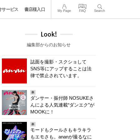
けサービス
書店様入口
My Page
FAQ
Search
Look!
編集部からのお知らせ
誌面を撮影・スクショして
SNS等にアップすることは法
律で禁止されています。
本
ダンサー・振付師 NOSUKEさ
んによる人気連載“ダンエク”が
MOOKに！
本
モードもクールさもキラキラ
もエモさも。ananが撮るなに