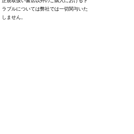
正規取扱い書店以外のご購入におけるト
ラブルについては弊社では一切関与いた
しません。
No. 2500
No. 2499
No. 2498