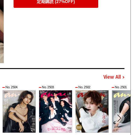
定期購読 (27%OFF)
View All
No. 2504
No. 2503
No. 2502
No. 2501