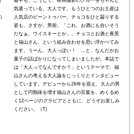
ち
と
の
る
ください。（T)