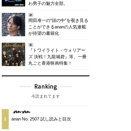
わ男子の魅力全部。
本
岡田准一の“頭の中”を覗き見る
ことができるananの人気連載
が待望の書籍化
本
『トワイライト・ウォリアー
ズ 決戦！九龍城砦』等、一冊
丸ごと香港映画特集！
Ranking
今読まれてます
anan No. 2507 試し読みと目次
1