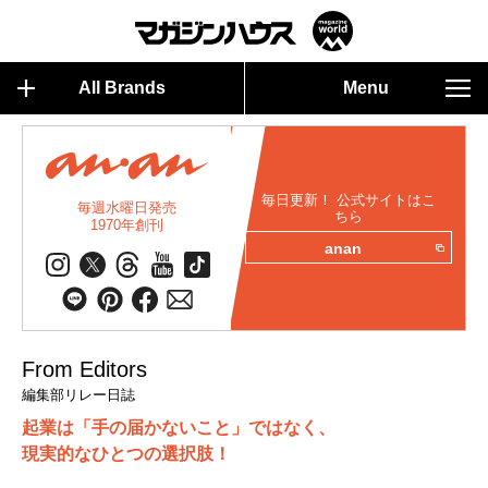
All Brands
Menu
毎日更新！ 公式サイトはこ
毎週水曜日発売
ちら
1970年創刊
anan
From Editors
編集部リレー日誌
起業は「手の届かないこと」ではなく、
現実的なひとつの選択肢！