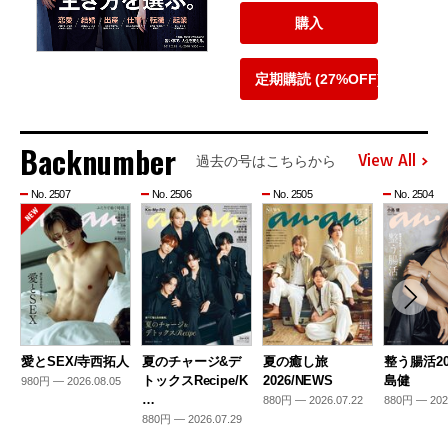
購入
定期購読 (27%OFF)
Backnumber
View All
過去の号はこちらから
No. 2507
No. 2506
No. 2505
No. 2504
愛とSEX/寺西拓人
夏のチャージ&デ
夏の癒し旅
整う腸活20
トックスRecipe/K
2026/NEWS
島健
980円 — 2026.08.05
…
880円 — 2026.07.22
880円 — 202
880円 — 2026.07.29