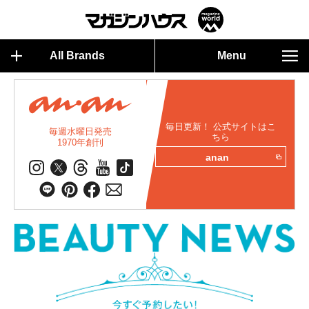
All Brands
Menu
毎日更新！ 公式サイトはこ
毎週水曜日発売
ちら
1970年創刊
anan