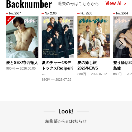
Backnumber
View All
過去の号はこちらから
No. 2507
No. 2506
No. 2505
No. 2504
愛とSEX/寺西拓人
夏のチャージ&デ
夏の癒し旅
整う腸活20
トックスRecipe/K
2026/NEWS
島健
980円 — 2026.08.05
…
880円 — 2026.07.22
880円 — 202
880円 — 2026.07.29
Look!
編集部からのお知らせ