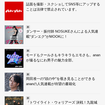
誌面を撮影・スクショしてSNS等にアップする
ことは法律で禁止されています。
本
ダンサー・振付師 NOSUKEさんによる人気連
載“ダンエク”がMOOKに！
本
モードもクールさもキラキラもエモさも。anan
が撮るなにわ男子の魅力全部。
本
岡田准一の“頭の中”を覗き見ることができる
ananの人気連載が待望の書籍化
本
『トワイライト・ウォリアーズ 決戦！九龍城