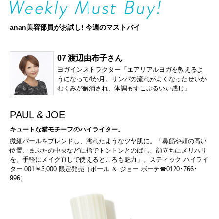
anan美容部員がお試し! 今週のマストバイ
07 渡辺由布子さん
ヨガインストラクター「エアリアルヨガを教えるよ
うになって4か月。リンパの流れがよくなったせいか
むくみが解消され、体調もすこぶるいい感じ」
PAUL & JOE
キュートな猫モチーフのハイライター。
微細パールをブレンドし、濡れたようなツヤ肌に。「鼻筋や頰の高い
位置、まぶたの中央などに指でトントンとのばし、顔立ちにメリハリ
を。手軽にメイク直しで使えるところも魅力」。スティック ハイライ
ター 001￥3,000 限定発売（ポール ＆ ジョー ボーテ☎0120･766･
996）