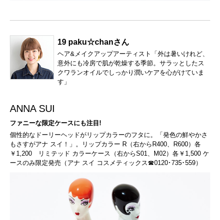
19 paku☆chanさん
ヘア&メイクアップアーティスト「外は暑いけれど、
意外にも冷房で肌が乾燥する季節。サラッとしたス
クワランオイルでしっかり潤いケアを心がけていま
す」
ANNA SUI
ファニーな限定ケースにも注目!
個性的なドーリーヘッドがリップカラーのフタに。「発色の鮮やかさ
もさすがアナ スイ！」。リップカラー R（右からR400、R600）各
￥1,200 リミテッド カラーケース（右からS01、M02）各￥1,500 ケ
ースのみ限定発売（アナ スイ コスメティックス☎0120･735･559）