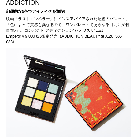
ADDICTION
幻想的な9色でアイメイクを満喫!
映画『ラストエンペラー』にインスアパイアされた配色のパレット。
「色によって質感も異なるので、ワンパレットであらゆる目元に変貌
自在♪」。コンパクト アディクション“シノワズリ”Last
Emperor￥9,000 8/3限定発売（ADDICTION BEAUTY☎0120･586･
683）