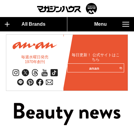
All Brands
Menu
毎日更新！ 公式サイトはこ
毎週水曜日発売
ちら
1970年創刊
anan