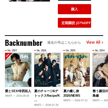
購入
定期購読 (27%OFF)
Backnumber
View All
過去の号はこちらから
No. 2507
No. 2506
No. 2505
No. 2504
愛とSEX/寺西拓人
夏のチャージ&デ
夏の癒し旅
整う腸活20
トックスRecipe/K
2026/NEWS
島健
980円 — 2026.08.05
…
880円 — 2026.07.22
880円 — 202
880円 — 2026.07.29