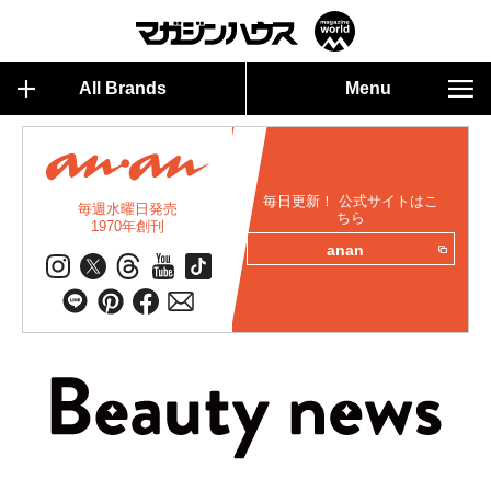
All Brands
Menu
毎日更新！ 公式サイトはこ
毎週水曜日発売
ちら
1970年創刊
anan