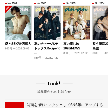
No. 2507
No. 2506
No. 2505
No. 2504
愛とSEX/寺西拓人
夏のチャージ&デ
夏の癒し旅
整う腸活20
トックスRecipe/K
2026/NEWS
島健
980円 — 2026.08.05
…
880円 — 2026.07.22
880円 — 202
880円 — 2026.07.29
Look!
編集部からのお知らせ
誌面を撮影・スクショしてSNS等にアップする