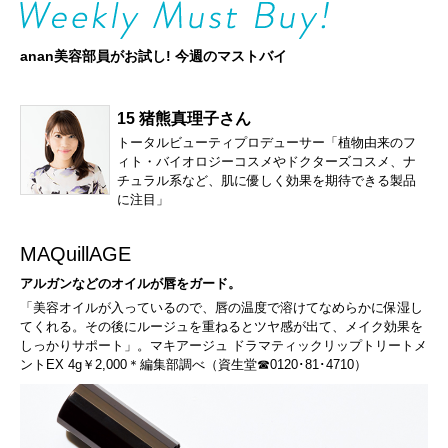
anan美容部員がお試し! 今週のマストバイ
15 猪熊真理子さん
トータルビューティプロデューサー「植物由来のフ
ィト・バイオロジーコスメやドクターズコスメ、ナ
チュラル系など、肌に優しく効果を期待できる製品
に注目」
MAQuillAGE
アルガンなどのオイルが唇をガード。
「美容オイルが入っているので、唇の温度で溶けてなめらかに保湿し
てくれる。その後にルージュを重ねるとツヤ感が出て、メイク効果を
しっかりサポート」。マキアージュ ドラマティックリップトリートメ
ントEX 4g￥2,000＊編集部調べ（資生堂☎0120･81･4710）