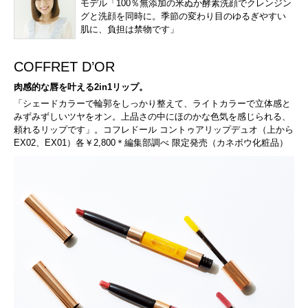
モデル「100％無添加の米ぬか酵素洗顔でクレンジン
グと洗顔を同時に。季節の変わり目のゆるぎやすい
肌に、負担は禁物です」
COFFRET D’OR
肉感的な唇を叶える2in1リップ。
「シェードカラーで輪郭をしっかり整えて、ライトカラーで立体感と
みずみずしいツヤをオン。上品さの中にほのかな色気を感じられる、
頼れるリップです」。コフレドール コントゥアリップデュオ（上から
EX02、EX01）各￥2,800＊編集部調べ 限定発売（カネボウ化粧品）