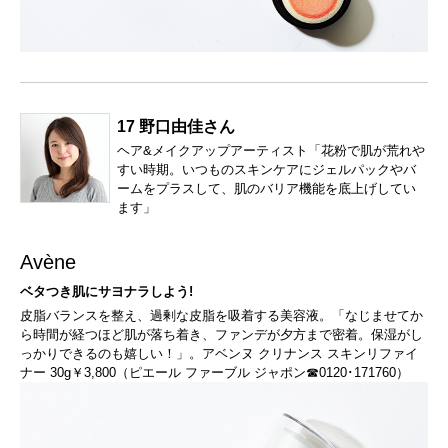
17 野口由佳さん
ヘア&メイクアップアーティスト「花粉で肌が荒れや
すい時期。いつものスキンケアにジェルパックやバ
ームをプラスして、肌のバリア機能を底上げしてい
ます」
Avène
ベタつき肌にサヨナラしよう!
皮脂バランスを整え、過剰な皮脂を吸着する美容液。「なじませてか
ら時間が経つほど肌が落ち着き、ファンデが夕方まで密着。保湿がし
っかりできるのも嬉しい！」。アベンヌ クリナンス スキンリファイ
ナー 30g￥3,800（ピエール ファーブル ジャポン☎0120･171760）