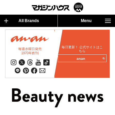
All Brands
Menu
毎日更新！ 公式サイトはこ
毎週水曜日発売
ちら
1970年創刊
anan