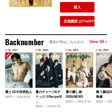
購入
定期購読 (27%OFF)
Backnumber
View All
過去の号はこちらから
No. 2507
No. 2506
No. 2505
No. 2504
愛とSEX/寺西拓人
夏のチャージ&デ
夏の癒し旅
整う腸活20
トックスRecipe/K
2026/NEWS
島健
980円 — 2026.08.05
…
880円 — 2026.07.22
880円 — 202
880円 — 2026.07.29