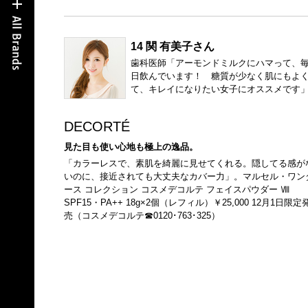
14 関 有美子さん
歯科医師「アーモンドミルクにハマって、
日飲んでいます！ 糖質が少なく肌にもよ
て、キレイになりたい女子にオススメです
DECORTÉ
見た目も使い心地も極上の逸品。
「カラーレスで、素肌を綺麗に見せてくれる。隠してる感が
いのに、接近されても大丈夫なカバー力」。マルセル・ワン
ース コレクション コスメデコルテ フェイスパウダー Ⅷ
SPF15・PA++ 18g×2個（レフィル）￥25,000 12月1日限定
売（コスメデコルテ☎0120･763･325）