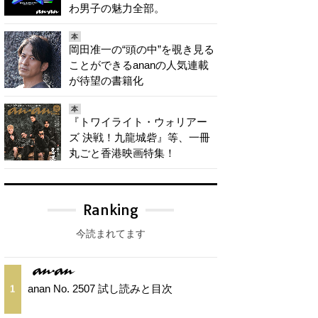
わ男子の魅力全部。
本
岡田准一の“頭の中”を覗き見る
ことができるananの人気連載
が待望の書籍化
本
『トワイライト・ウォリアー
ズ 決戦！九龍城砦』等、一冊
丸ごと香港映画特集！
Ranking
今読まれてます
anan No. 2507 試し読みと目次
1