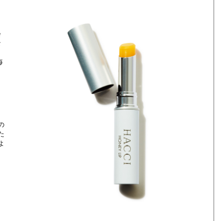
会
な
毎
の
た
よ