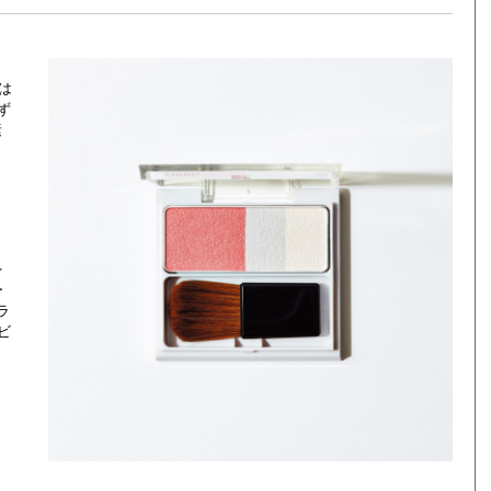
は
ず
素
を
ー
ラ
ビ