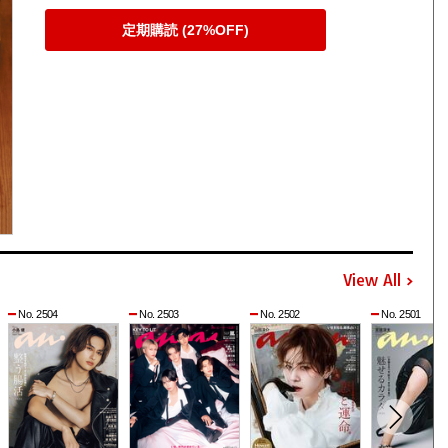
定期購読 (27%OFF)
View All
No. 2504
No. 2503
No. 2502
No. 2501