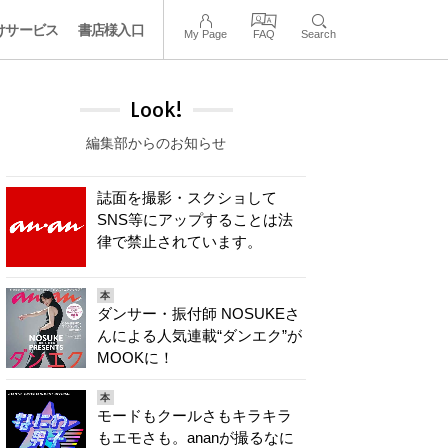
けサービス
書店様入口
My Page
FAQ
Search
Look!
編集部からのお知らせ
誌面を撮影・スクショして
SNS等にアップすることは法
律で禁止されています。
本
ダンサー・振付師 NOSUKEさ
んによる人気連載“ダンエク”が
MOOKに！
本
モードもクールさもキラキラ
もエモさも。ananが撮るなに