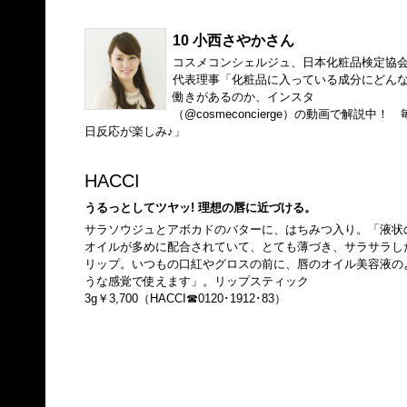
10 小西さやかさん
コスメコンシェルジュ、日本化粧品検定協
代表理事「化粧品に入っている成分にどん
働きがあるのか、インスタ
（
@cosmeconcierge
）の動画で解説中！ 
日反応が楽しみ♪」
HACCI
うるっとしてツヤッ! 理想の唇に近づける。
サラソウジュとアボカドのバターに、はちみつ入り。「液状
オイルが多めに配合されていて、とても薄づき、サラサラし
リップ。いつもの口紅やグロスの前に、唇のオイル美容液の
うな感覚で使えます」。リップスティック
3g￥3,700（HACCI☎0120･1912･83）