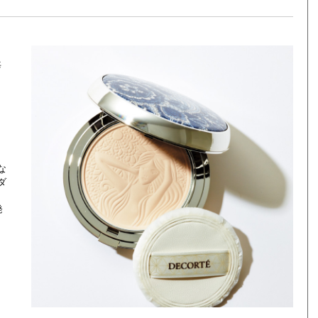
毎
く
」
な
ダ
発