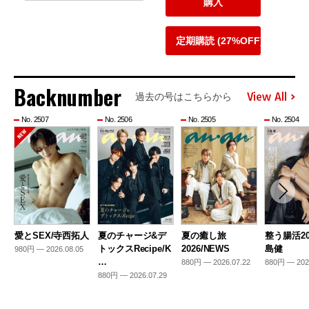
購入
定期購読 (27%OFF)
Backnumber
View All
過去の号はこちらから
No. 2507
No. 2506
No. 2505
No. 2504
愛とSEX/寺西拓人
夏のチャージ&デ
夏の癒し旅
整う腸活20
トックスRecipe/K
2026/NEWS
島健
980円 — 2026.08.05
…
880円 — 2026.07.22
880円 — 202
880円 — 2026.07.29