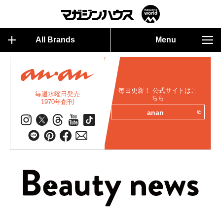
All Brands
Menu
毎日更新！ 公式サイトはこ
毎週水曜日発売
ちら
1970年創刊
anan