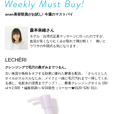
anan美容部員がお試し! 今週のマストバイ
森本奈緒さん
モデル「台湾式足裏マッサージに行ったのですが、
血流が良くなりむくみが取れて脚が軽く！ 痛いと
ウワサの中国式も気になります」
LECHÉRI
クレンジングで毛穴の黒ずみまでつるん。
古い角質や角栓をオフする効果に優れた酵素を配合。「さらりとした
オイルがスルスルなじみ、メイクと一緒に毛穴汚れまで一掃してくれ
る感じ。化粧水の浸透までアップ！」。酵素クレンジングオイル 150
㎖￥2,500 ＊編集部調べ 6/16発売（コーセー☎0120･526･311）