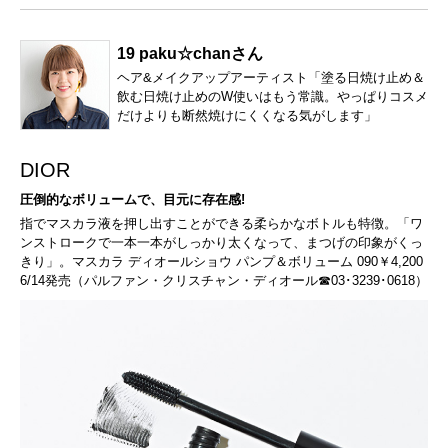
19 paku☆chanさん
ヘア&メイクアップアーティスト「塗る日焼け止め＆
飲む日焼け止めのW使いはもう常識。やっぱりコスメ
だけよりも断然焼けにくくなる気がします」
DIOR
圧倒的なボリュームで、目元に存在感!
指でマスカラ液を押し出すことができる柔らかなボトルも特徴。「ワ
ンストロークで一本一本がしっかり太くなって、まつげの印象がくっ
きり」。マスカラ ディオールショウ パンプ＆ボリューム 090￥4,200
6/14発売（パルファン・クリスチャン・ディオール☎03･3239･0618）