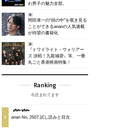
わ男子の魅力全部。
本
岡田准一の“頭の中”を覗き見る
ことができるananの人気連載
が待望の書籍化
本
『トワイライト・ウォリアー
ズ 決戦！九龍城砦』等、一冊
丸ごと香港映画特集！
Ranking
今読まれてます
anan No. 2507 試し読みと目次
1