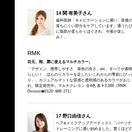
14 関 有美子さん
歯科医師「キャビテーションに通い、産後
落ちにくい部分をケアしています。通うた
に脂肪が柔らかくほぐされ、今後が楽し
み！」
RMK
目元、頬、唇に使えるマルチカラー。
「デザイン、携帯しやすさ、発色の良さ…etc、すべてが素
らしい！ ほんのりカラーを足したいこれからの季節にぴっ
り」。カジュアルマットな質感と透明感のあるカラーがおし
れ。限定発売中。マルチクレヨン 全4色 各￥3,000（RMK
Division☎0120･988･271）
17 野口由佳さん
ヘア&メイクアップアーティスト「パーソナ
トレーニングに通い始めました。驚くほど