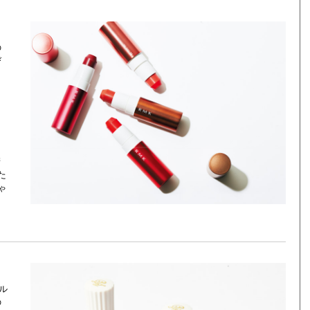
の
び
晴
た
ゃ
ル
の