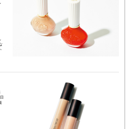
し
ん
な
か
線
の日
策