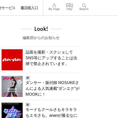
けサービス
書店様入口
My Page
FAQ
Search
Look!
編集部からのお知らせ
誌面を撮影・スクショして
SNS等にアップすることは法
律で禁止されています。
本
ダンサー・振付師 NOSUKEさ
んによる人気連載“ダンエク”が
MOOKに！
本
モードもクールさもキラキラ
もエモさも。ananが撮るなに