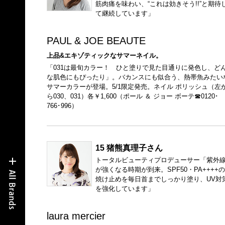
筋肉痛を味わい、“これは効きそう!!”と期待
て継続しています」
PAUL & JOE BEAUTE
上品&エキゾティックなサマーネイル。
「031は最旬カラー！ ひと塗りで見た目通りに発色し、ど
な肌色にもぴったり」。バカンスにも似合う、熱帯魚みたい
サマーカラーが登場。5/1限定発売。ネイル ポリッシュ（左
ら030、031）各￥1,600（ポール ＆ ジョー ボーテ☎0120･
766･996）
15 猪熊真理子さん
トータルビューティプロデューサー「紫外
が強くなる時期が到来。SPF50・PA++++
焼け止めを毎日首までしっかり塗り、UV対
を強化しています」
laura mercier