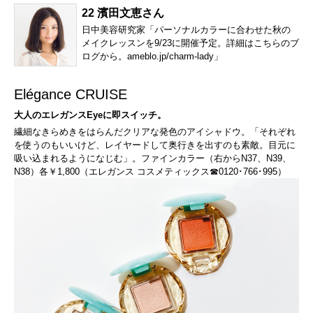
22 濱田文恵さん
日中美容研究家「パーソナルカラーに合わせた秋の
メイクレッスンを9/23に開催予定。詳細はこちらのブ
ログから。
ameblo.jp/charm-lady
」
Elégance CRUISE
大人のエレガンスEyeに即スイッチ。
繊細なきらめきをはらんだクリアな発色のアイシャドウ。「それぞれ
を使うのもいいけど、レイヤードして奥行きを出すのも素敵。目元に
吸い込まれるようになじむ」。ファインカラー（右からN37、N39、
N38）各￥1,800（エレガンス コスメティックス☎0120･766･995）