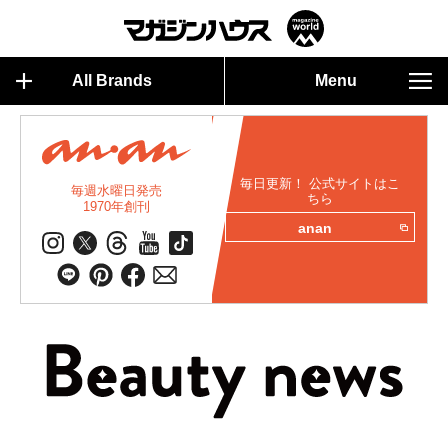
All Brands
Menu
毎日更新！ 公式サイトはこ
毎週水曜日発売
ちら
1970年創刊
anan