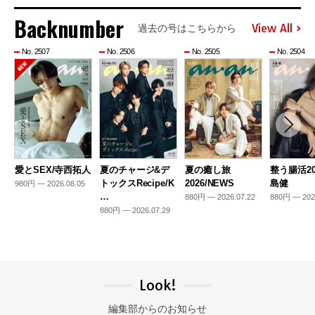
Backnumber
View All
過去の号はこちらから
No. 2507
No. 2506
No. 2505
No. 2504
愛とSEX/寺西拓人
夏のチャージ&デ
夏の癒し旅
整う腸活20
トックスRecipe/K
2026/NEWS
島健
980円 — 2026.08.05
…
880円 — 2026.07.22
880円 — 202
880円 — 2026.07.29
Look!
編集部からのお知らせ