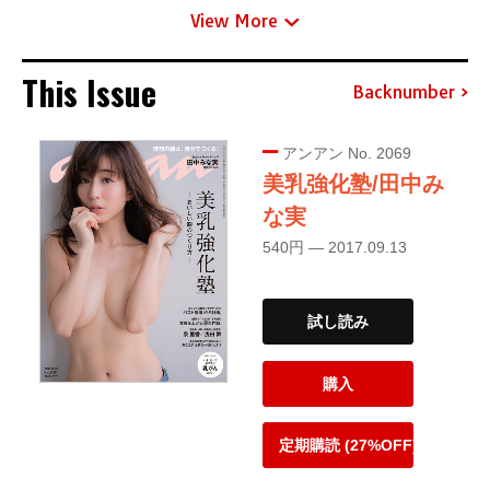
View More
This Issue
Backnumber
アンアン No. 2069
美乳強化塾/田中み
な実
540円 — 2017.09.13
試し読み
購入
定期購読 (27%OFF)