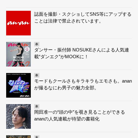
誌面を撮影・スクショしてSNS等にアップする
ことは法律で禁止されています。
本
ダンサー・振付師 NOSUKEさんによる人気連
載“ダンエク”がMOOKに！
本
モードもクールさもキラキラもエモさも。anan
が撮るなにわ男子の魅力全部。
本
岡田准一の“頭の中”を覗き見ることができる
ananの人気連載が待望の書籍化
本