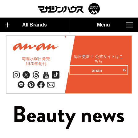
All Brands
Menu
毎日更新！ 公式サイトはこ
毎週水曜日発売
ちら
1970年創刊
anan