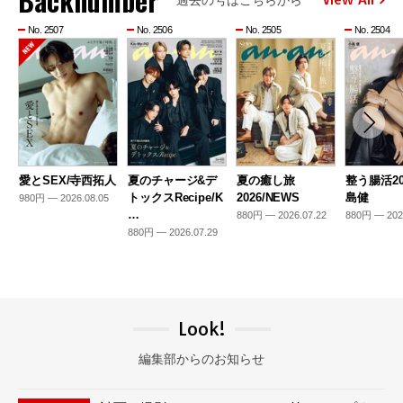
Backnumber
No. 2507
No. 2506
No. 2505
No. 2504
愛とSEX/寺西拓人
夏のチャージ&デ
夏の癒し旅
整う腸活20
トックスRecipe/K
2026/NEWS
島健
980円 — 2026.08.05
…
880円 — 2026.07.22
880円 — 202
880円 — 2026.07.29
Look!
編集部からのお知らせ