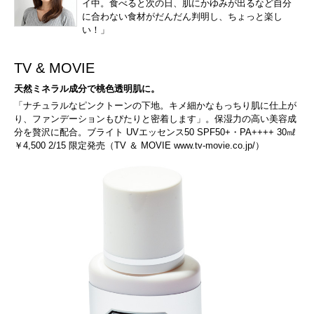
イ中。食べると次の日、肌にかゆみが出るなど自分
に合わない食材がだんだん判明し、ちょっと楽し
い！」
TV & MOVIE
天然ミネラル成分で桃色透明肌に。
「ナチュラルなピンクトーンの下地。キメ細かなもっちり肌に仕上が
り、ファンデーションもぴたりと密着します」。保湿力の高い美容成
分を贅沢に配合。ブライト UVエッセンス50 SPF50+・PA++++ 30㎖
￥4,500 2/15 限定発売（TV ＆ MOVIE
www.tv-movie.co.jp/
）