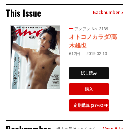
This Issue
Backnumber
アンアン No. 2139
オトコノカラダ/髙
木雄也
612円 — 2019.02.13
試し読み
購入
定期購読 (27%OFF)
View All
過去の号はこちらから