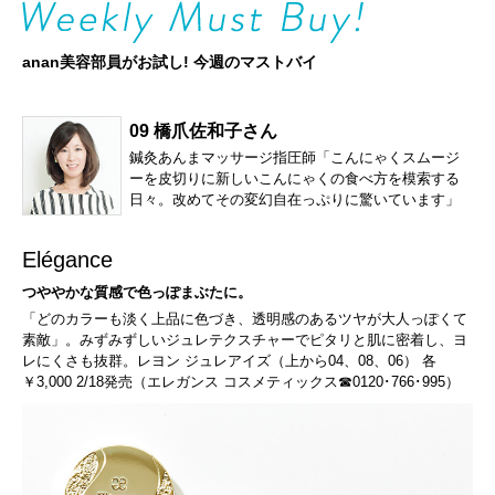
anan美容部員がお試し! 今週のマストバイ
09 橋爪佐和子さん
鍼灸あんまマッサージ指圧師「こんにゃくスムージ
ーを皮切りに新しいこんにゃくの食べ方を模索する
日々。改めてその変幻自在っぷりに驚いています」
Elégance
つややかな質感で色っぽまぶたに。
「どのカラーも淡く上品に色づき、透明感のあるツヤが大人っぽくて
素敵」。みずみずしいジュレテクスチャーでピタリと肌に密着し、ヨ
レにくさも抜群。レヨン ジュレアイズ（上から04、08、06） 各
￥3,000 2/18発売（エレガンス コスメティックス☎0120･766･995）