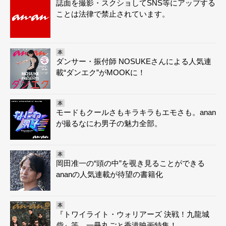
誌面を撮影・スクショしてSNS等にアップする
ことは法律で禁止されています。
本
ダンサー・振付師 NOSUKEさんによる人気連
載“ダンエク”がMOOKに！
本
モードもクールさもキラキラもエモさも。anan
が撮るなにわ男子の魅力全部。
本
岡田准一の“頭の中”を覗き見ることができる
ananの人気連載が待望の書籍化
本
『トワイライト・ウォリアーズ 決戦！九龍城
砦』等、一冊丸ごと香港映画特集！