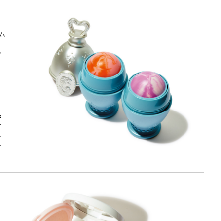
ム
角
の
あ
ー
、
ュ
よ