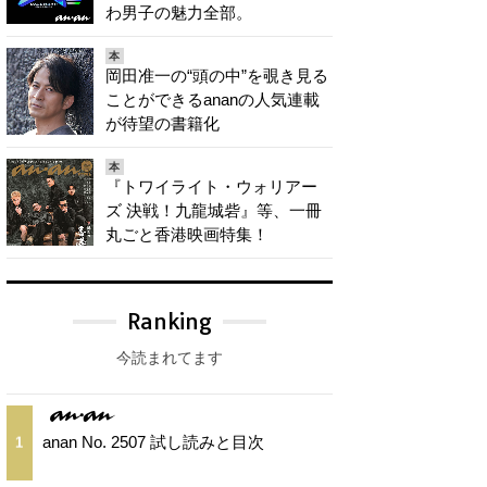
わ男子の魅力全部。
本
岡田准一の“頭の中”を覗き見る
ことができるananの人気連載
が待望の書籍化
本
『トワイライト・ウォリアー
ズ 決戦！九龍城砦』等、一冊
丸ごと香港映画特集！
Ranking
今読まれてます
anan No. 2507 試し読みと目次
1