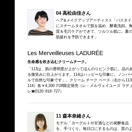
04 高松由佳さん
ヘア&メイクアップアーティスト「バスタイ
にスチームタオルで肌を温め、酵素洗顔。
質＆毛穴ケアができて、ツルツル肌に。夏
肌疲れを予防できます」
Les Merveilleuses LADURÉE
生命感を吹き込むクリームチーク。
「113は、肌の透明度が上がってほんのりピンク肌に。品の
る微笑みに仕上がります。114はハッピーな印象に。ノンパ
ルで自然な印象です」。クリーム チーク ベース（右から113
114）各￥4,200 7/28限定発売（レ・メルヴェイユーズ ラデ
レ☎0120･818･727）
11 森本奈緒さん
モデル「ヨーグルトや甘酒などの発酵食品
を、手づくり。毎日口にするものは、質の