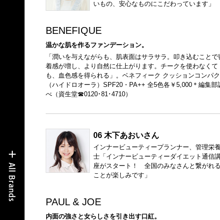
いもの、安心なものにこだわっています」
BENEFIQUE
温かな肌を作るファンデーション。
「潤いを与えながらも、肌表面はサラサラ。叩き込むことで
着感が増し、より自然に仕上がります。チークを使わなくて
も、血色感を得られる」。ベネフィーク クッションコンパク
（ハイドロオーラ）SPF20・PA++ 全5色各￥5,000＊編集部
べ（資生堂☎0120･81･4710）
06 木下あおいさん
インナービューティープランナー、管理栄
士「インナービューティーダイエット通信
座がスタート！ 全国のみなさんと繋がれ
ことが楽しみです」
PAUL & JOE
内面の強さと女らしさを引き出す口紅。