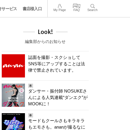
けサービス
書店様入口
My Page
FAQ
Search
Look!
編集部からのお知らせ
誌面を撮影・スクショして
SNS等にアップすることは法
律で禁止されています。
本
ダンサー・振付師 NOSUKEさ
んによる人気連載“ダンエク”が
MOOKに！
本
モードもクールさもキラキラ
もエモさも。ananが撮るなに