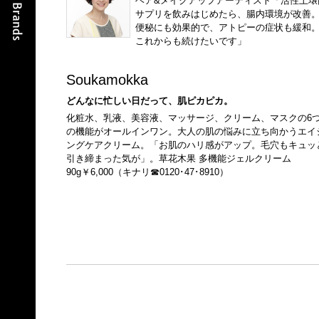
ヘア&メイクアップアーティスト「活性土壌
サプリを飲みはじめたら、腸内環境が改善
便秘にも効果的で、アトピーの症状も緩和
これからも続けたいです」
Soukamokka
どんなに忙しい日だって、肌ピカピカ。
化粧水、乳液、美容液、マッサージ、クリーム、マスクの6
の機能がオールインワン。大人の肌の悩みに立ち向かうエイ
ングケアクリーム。「お肌のハリ感がアップ。毛穴もキュッ
引き締まった気が」。草花木果 多機能ジェルクリーム
90g￥6,000（キナリ☎0120･47･8910）