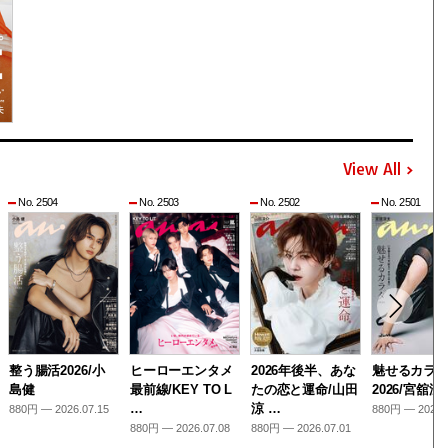
View All
No. 2504
No. 2503
No. 2502
No. 2501
整う腸活2026/小
ヒーローエンタメ
2026年後半、あな
魅せるカラ
島健
最前線/KEY TO L
たの恋と運命/山田
2026/宮舘涼
…
涼 …
880円 — 2026.07.15
880円 — 2026.
880円 — 2026.07.08
880円 — 2026.07.01