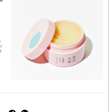
菌
。
。
つ
ジ
と