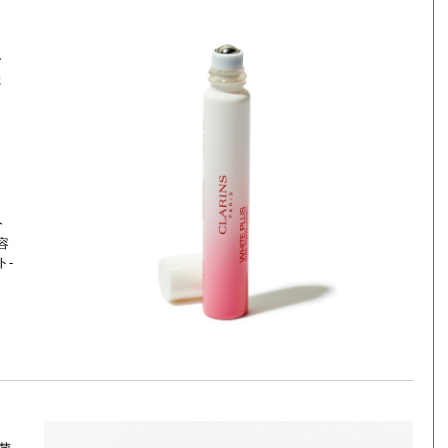
ー
た
り
分
容
-
ス