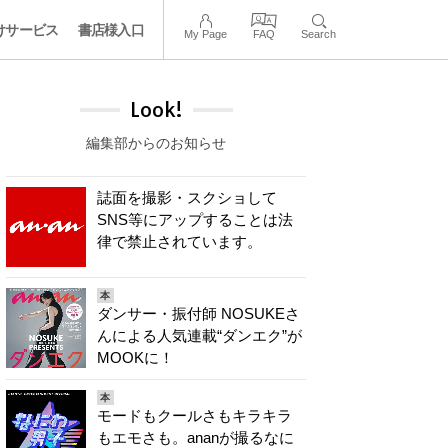
けサービス
書店様入口
My Page
FAQ
Search
Look!
編集部からのお知らせ
誌面を撮影・スクショして
SNS等にアップすることは法
律で禁止されています。
本
ダンサー・振付師 NOSUKEさ
んによる人気連載“ダンエク”が
MOOKに！
本
モードもクールさもキラキラ
もエモさも。ananが撮るなに