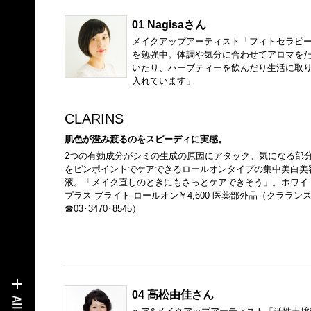
01 Nagisaさん
メイクアップアーティスト「フィトセラピ
を勉強中。体調や気分に合わせてアロマを
いたり、ハーブティーを飲んだり生活に取
入れています」
CLARINS
肌色が澄み渡るのをスピーディに実感。
2つの有効成分がシミの生成の原因にアタック。気になる部
をピンポイントでケアできるロールオンタイプの集中美白美
液。「メイク直しのときにもさっとケアできそう」。ホワイト
プラス ブライト ロールオン￥4,600 医薬部外品（クララン
☎03･3470･8545）
04 高松由佳さん