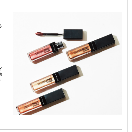
的
さ
イ
素
シ
リ