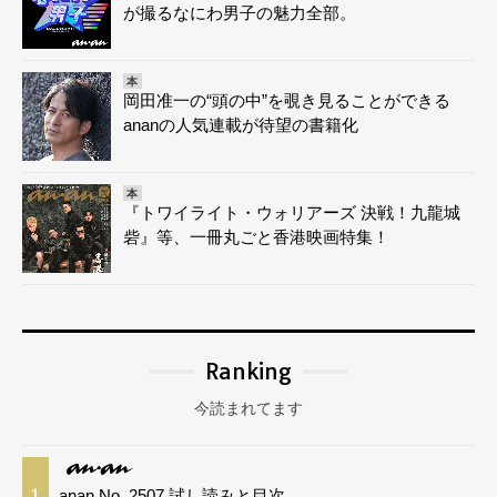
が撮るなにわ男子の魅力全部。
本
岡田准一の“頭の中”を覗き見ることができる
ananの人気連載が待望の書籍化
本
『トワイライト・ウォリアーズ 決戦！九龍城
砦』等、一冊丸ごと香港映画特集！
Ranking
今読まれてます
anan No. 2507 試し読みと目次
1