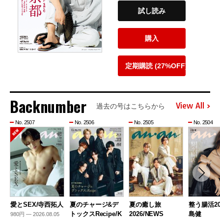
試し読み
購入
定期購読 (27%OFF)
Backnumber
View All
過去の号はこちらから
No. 2507
No. 2506
No. 2505
No. 2504
愛とSEX/寺西拓人
夏のチャージ&デ
夏の癒し旅
整う腸活20
トックスRecipe/K
2026/NEWS
島健
980円 — 2026.08.05