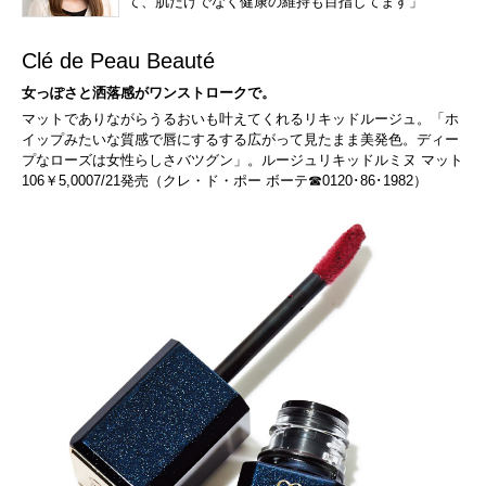
て、肌だけでなく健康の維持も目指してます」
Clé de Peau Beauté
女っぽさと洒落感がワンストロークで。
マットでありながらうるおいも叶えてくれるリキッドルージュ。「ホ
イップみたいな質感で唇にするする広がって見たまま美発色。ディー
プなローズは女性らしさバツグン」。ルージュリキッドルミヌ マット
106￥5,0007/21発売（クレ・ド・ポー ボーテ☎0120･86･1982）