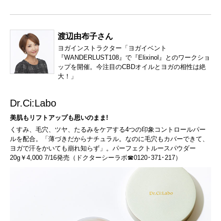
渡辺由布子さん
ヨガインストラクター「ヨガイベント
『WANDERLUST108』で『Elixinol』とのワークショ
ップを開催。今注目のCBDオイルとヨガの相性は絶
大！」
Dr.Ci:Labo
美肌もリフトアップも思いのまま!
くすみ、毛穴、ツヤ、たるみをケアする4つの印象コントロールパー
ルを配合。「薄づきだからナチュラル。なのに毛穴もカバーできて、
ヨガで汗をかいても崩れ知らず」。パーフェクトルースパウダー
20g￥4,000 7/16発売（ドクターシーラボ☎0120･371･217）