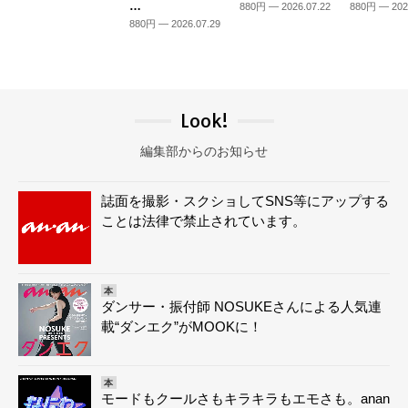
…
880円 — 2026.07.22
880円 — 202
880円 — 2026.07.29
Look!
編集部からのお知らせ
誌面を撮影・スクショしてSNS等にアップする
ことは法律で禁止されています。
本
ダンサー・振付師 NOSUKEさんによる人気連
載“ダンエク”がMOOKに！
本
モードもクールさもキラキラもエモさも。anan