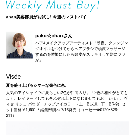
anan美容部員がお試し! 今週のマストバイ
paku☆chanさん
ヘア&メイクアップアーティスト「朝夜、クレンジン
グオイルをつけてからヘアブラシで頭皮マッサージ
するのを習慣にしたら頭皮がスッキリして髪にツヤ
が」
Visée
夏を盛り上げるシマーな発色に恋。
人気のアイシャドウに夏らしい2色が仲間入り。「2色の相性がとても
よく、レイヤードしてもそれぞれ上下になじませてもおしゃれ」。ヴ
ィセ リシェ パウダーチップアイカラー（上・BL-10、下・BR-9）セ
ット価格￥1,600 ＊編集部調べ 7/16発売（コーセー☎0120･526･
311）