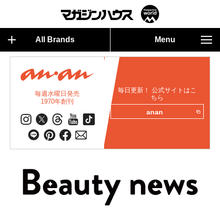
All Brands
Menu
毎日更新！ 公式サイトはこ
毎週水曜日発売
ちら
1970年創刊
anan