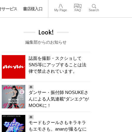
けサービス
書店様入口
My Page
FAQ
Search
Look!
編集部からのお知らせ
誌面を撮影・スクショして
SNS等にアップすることは法
律で禁止されています。
本
ダンサー・振付師 NOSUKEさ
んによる人気連載“ダンエク”が
MOOKに！
本
モードもクールさもキラキラ
もエモさも。ananが撮るなに