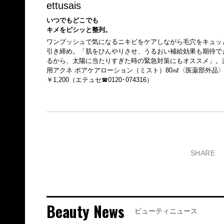
ettusais
いつでもどこでも
キメをピシッと整列。
ワンプッシュで気になるニキビをケアしながら毛穴をキュッ
引き締め。「肌をひんやりさせ、うるおい補給効果も期待で
るから、太陽に当たりすぎた時の緊急対策にもオススメ」。
用アクネ ポアケアローション（ミスト）80㎖〈医薬部外品
￥1,200（エテュセ☎0120･074316）
SHARE
Beauty News
ビューティニュース