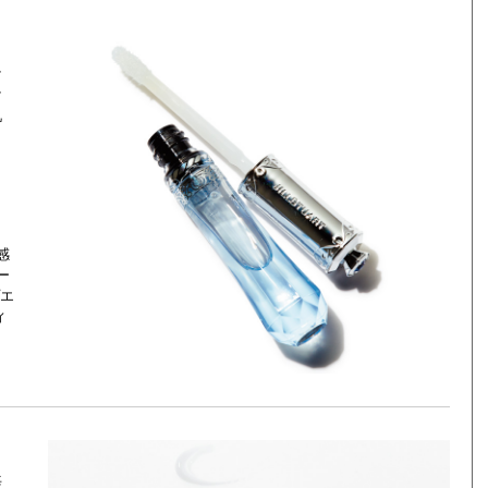
マ
マ
肌
感
ー
エ
ィ
毎