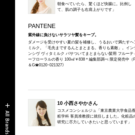
朝食べていたら、驚くほど快腸に。比例し
て、肌の調子も右肩上がりです」
PANTENE
紫外線に負けないサラツヤ髪をキープ。
ダメージを受けやすい夏の髪を補修し、うるおいで満たすヘ
ミルク。「毛先までするんとまとまる。香りも素敵」。イン
ンシヴ ヴィタミルク パサついてまとまらない髪用 フルーテ
ーフローラルの香り 100㎖￥838＊編集部調べ 限定発売中（
＆G☎0120･021327）
10 小西さやかさん
コスメコンシェルジュ「東京農業大学食品
粧学科 客員准教授に就任しました。化粧品
研究に尽力していきたいと思っています」