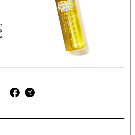
と
き
薬
〉