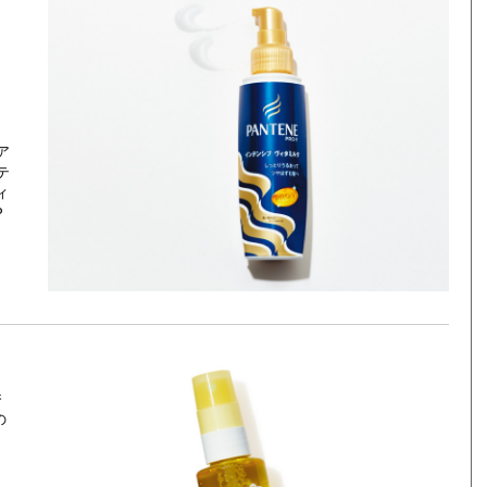
ア
テ
ィ
P
香
の