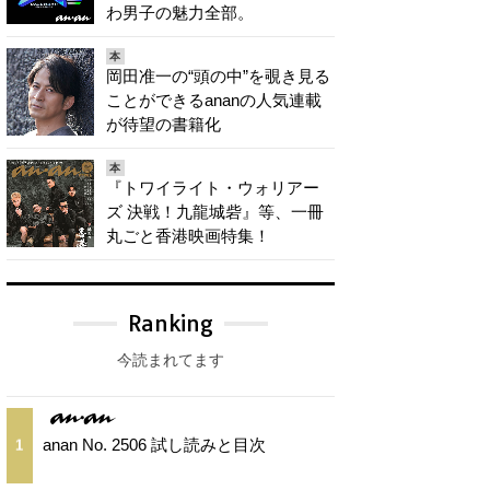
わ男子の魅力全部。
本
岡田准一の“頭の中”を覗き見る
ことができるananの人気連載
が待望の書籍化
本
『トワイライト・ウォリアー
ズ 決戦！九龍城砦』等、一冊
丸ごと香港映画特集！
Ranking
今読まれてます
anan No. 2506 試し読みと目次
1