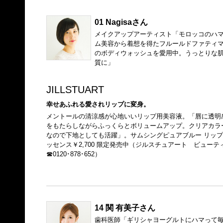
01 Nagisaさん
メイクアップアーティスト「モロッコのハ
ム美容から着想を得たフルールドファティ
のボディウォッシュを愛用中。うっとりな
質に」
JILLSTUART
幸せあふれる愛されリップに変身。
メントールの清涼感が心地いいリップ用美容液。「唇に透明
をもたらしながらふっくらとボリュームアップ。クリアカラ
なので下地としても活躍」。サムシングピュアブルー リップ
ッセンス￥2,700 限定発売中（ジルスチュアート ビューテ
☎0120･878･652）
14 関 有美子さん
歯科医師「ギリシャヨーグルトにハマって