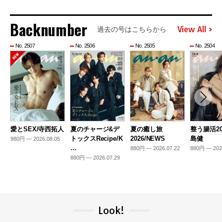
Backnumber
View All
過去の号はこちらから
No. 2507
No. 2506
No. 2505
No. 2504
愛とSEX/寺西拓人
夏のチャージ&デ
夏の癒し旅
整う腸活20
トックスRecipe/K
2026/NEWS
島健
980円 — 2026.08.05
…
880円 — 2026.07.22
880円 — 202
880円 — 2026.07.29
Look!