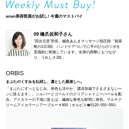
anan美容部員がお試し! 今週のマストバイ
09 橋爪佐和子さん
“四次元堂”所長、鍼灸あんまマッサージ指圧師「朝昼
晩の1日3回、ハンドケアついでに手のひらのツボを
意識的に刺激しています。全身の調整にもつなが
り、うれしさ2倍」
ORBIS
まぶたのくすみを払拭し、凛とした眼差しへ。
「まぶたにすっとなじみ、発色も涼やか。濃淡加減でさまざまなシー
ンに使えます」。シルバーとゴールドのクリアシャイニーパールを配
合。アイカラーの下地に使えば、繊細な春色も鮮明に発色。マルチク
リームアイカラーシアーブルー￥800（オルビス☎0120･050･050）