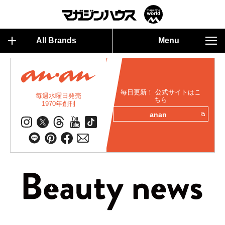
All Brands
Menu
毎日更新！ 公式サイトはこ
毎週水曜日発売
ちら
1970年創刊
anan