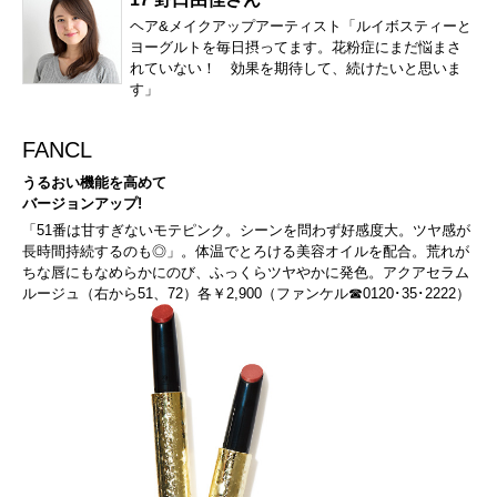
ヘア&メイクアップアーティスト「ルイボスティーと
ヨーグルトを毎日摂ってます。花粉症にまだ悩まさ
れていない！ 効果を期待して、続けたいと思いま
す」
FANCL
うるおい機能を高めて
バージョンアップ!
「51番は甘すぎないモテピンク。シーンを問わず好感度大。ツヤ感が
長時間持続するのも◎」。体温でとろける美容オイルを配合。荒れが
ちな唇にもなめらかにのび、ふっくらツヤやかに発色。アクアセラム
ルージュ（右から51、72）各￥2,900（ファンケル☎0120･35･2222）