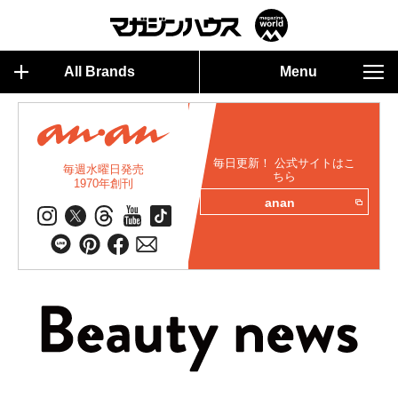
All Brands
Menu
毎日更新！ 公式サイトはこ
毎週水曜日発売
ちら
1970年創刊
anan