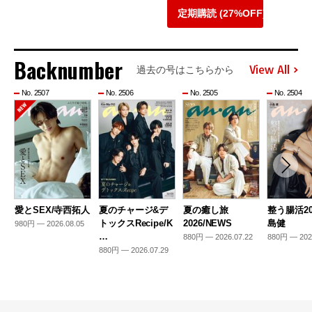
定期購読 (27%OFF)
Backnumber
View All
過去の号はこちらから
No. 2507
No. 2506
No. 2505
No. 2504
愛とSEX/寺西拓人
夏のチャージ&デ
夏の癒し旅
整う腸活20
トックスRecipe/K
2026/NEWS
島健
980円 — 2026.08.05
…
880円 — 2026.07.22
880円 — 202
880円 — 2026.07.29