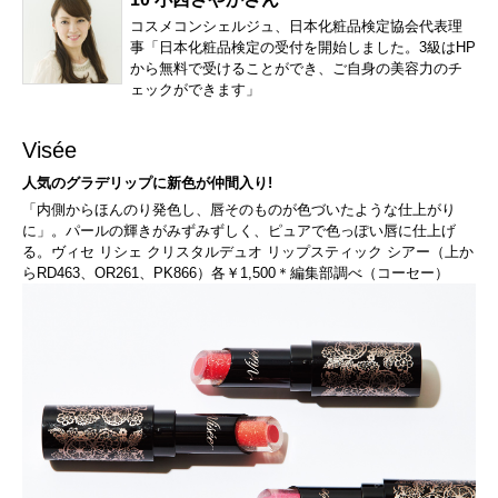
コスメコンシェルジュ、日本化粧品検定協会代表理
事「日本化粧品検定の受付を開始しました。3級はHP
から無料で受けることができ、ご自身の美容力のチ
ェックができます」
Visée
人気のグラデリップに新色が仲間入り!
「内側からほんのり発色し、唇そのものが色づいたような仕上がり
に」。パールの輝きがみずみずしく、ピュアで色っぽい唇に仕上げ
る。ヴィセ リシェ クリスタルデュオ リップスティック シアー（上か
らRD463、OR261、PK866）各￥1,500＊編集部調べ（コーセー）