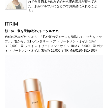
れて作る麹水を飲み始めたら腸内環境が整ってき
た。肌がツルツルになるのでお風呂に入れること
も」
ITRIM
顔・体・髪を天然成分でトータルケア。
自然の恵みがたっぷり。「肌や髪のダメージを補修して、ツヤをアッ
プ」。右から、エレメンタリー ヘア トリートメントオイル 18㎖
￥12,000 同 フェイス トリートメントオイル 18㎖￥18,000 同 ボデ
ィ トリートメントオイル 38㎖￥15,000（ITRIM☎0120･151･106）