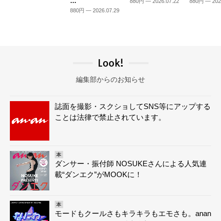
…
880円 — 2026.07.22
880円 — 202
880円 — 2026.07.29
Look!
編集部からのお知らせ
誌面を撮影・スクショしてSNS等にアップする
ことは法律で禁止されています。
本
ダンサー・振付師 NOSUKEさんによる人気連
載“ダンエク”がMOOKに！
本
モードもクールさもキラキラもエモさも。anan