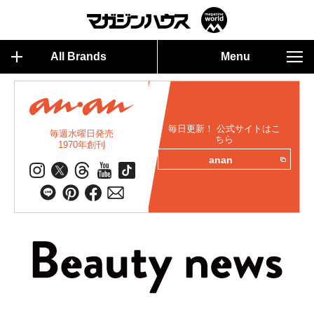
All Brands
Menu
毎日更新！ 公式サイトはこ
毎週水曜日発売
ちら
1970年創刊
anan