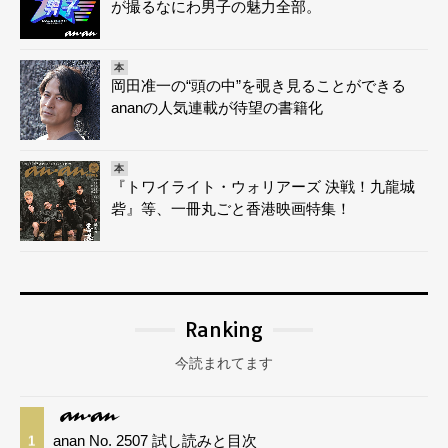
が撮るなにわ男子の魅力全部。
本
岡田准一の“頭の中”を覗き見ることができる
ananの人気連載が待望の書籍化
本
『トワイライト・ウォリアーズ 決戦！九龍城
砦』等、一冊丸ごと香港映画特集！
Ranking
今読まれてます
anan No. 2507 試し読みと目次
1