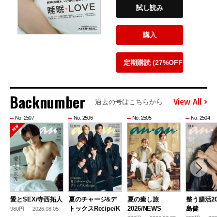
試し読み
購入
定期購読 (27%OFF)
Backnumber
View All
過去の号はこちらから
No. 2507
No. 2506
No. 2505
No. 2504
愛とSEX/寺西拓人
夏のチャージ&デ
夏の癒し旅
整う腸活20
トックスRecipe/K
2026/NEWS
島健
980円 — 2026.08.05