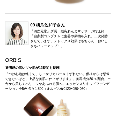
09 橋爪佐和子さん
『四次元堂』所長、鍼灸あんまマッサージ指圧師
「自家製コンブチャに生姜や果物を入れ、二次発酵
させています。デトックス効果はもちろん、おいし
さもパワーアップ！」
ORBIS
透明感の高いツヤ肌が12時間も持続!
「つけ心地は軽くて、しっかりカバー＆くずれない。価格からは想像
できないほど、上品な美肌に仕上がります」。美容成分80 ％配合。土
台から美しくハリ、ツヤあふれる肌へ。エッセンスリキッドファンデ
ーション全5色 各￥1,800（オルビス☎0120･050･050）