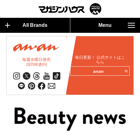
All Brands
Menu
毎日更新！ 公式サイトはこ
毎週水曜日発売
ちら
1970年創刊
anan