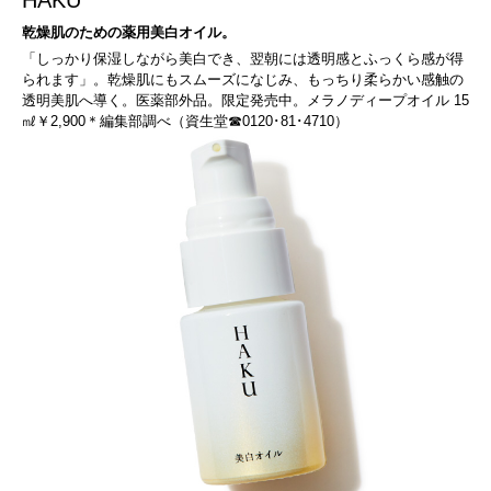
HAKU
乾燥肌のための薬用美白オイル。
「しっかり保湿しながら美白でき、翌朝には透明感とふっくら感が得
られます」。乾燥肌にもスムーズになじみ、もっちり柔らかい感触の
透明美肌へ導く。医薬部外品。限定発売中。メラノディープオイル 15
㎖￥2,900＊編集部調べ（資生堂☎0120･81･4710）