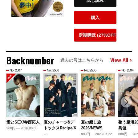
試し読み
購入
定期購読 (27%OFF)
Backnumber
View All
過去の号はこちらから
No. 2507
No. 2506
No. 2505
No. 2504
愛とSEX/寺西拓人
夏のチャージ&デ
夏の癒し旅
整う腸活20
トックスRecipe/K
2026/NEWS
島健
980円 — 2026.08.05
…
880円 — 2026.07.22
880円 — 202