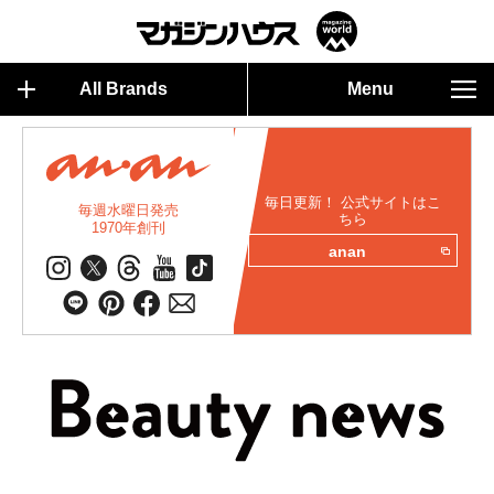
All Brands
Menu
毎日更新！ 公式サイトはこ
毎週水曜日発売
ちら
1970年創刊
anan