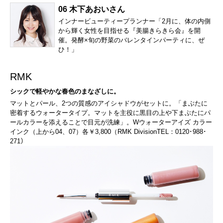
06 木下あおいさん
インナービューティープランナー「2月に、体の内側
から輝く女性を目指せる『美腸きらきら会』を開
催。発酵×旬の野菜のバレンタインパーティに、ぜ
ひ！」
RMK
シックで軽やかな春色のまなざしに。
マットとパール、2つの質感のアイシャドウがセットに。「まぶたに
密着するウォータータイプ。マットを主役に黒目の上や下まぶたにパ
ールカラーを添えることで目元が洗練」。Wウォーターアイズ カラー
インク（上から04、07）各￥3,800（RMK DivisionTEL：0120･988･
271）