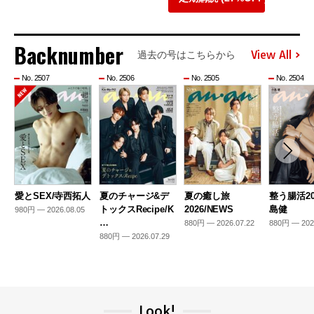
Backnumber
View All
過去の号はこちらから
No. 2507
No. 2506
No. 2505
No. 2504
愛とSEX/寺西拓人
夏のチャージ&デ
夏の癒し旅
整う腸活20
トックスRecipe/K
2026/NEWS
島健
980円 — 2026.08.05
…
880円 — 2026.07.22
880円 — 202
880円 — 2026.07.29
Look!