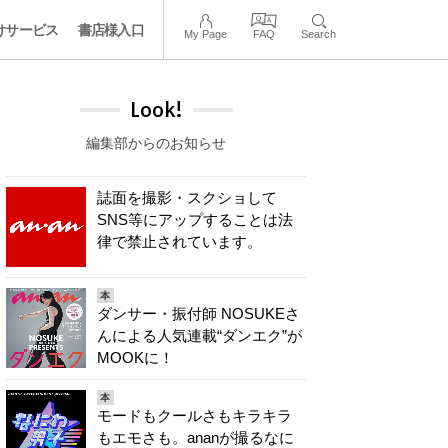
けサービス
書店様入口
My Page
FAQ
Search
Look!
編集部からのお知らせ
誌面を撮影・スクショして
SNS等にアップすることは法
律で禁止されています。
本
ダンサー・振付師 NOSUKEさ
んによる人気連載“ダンエク”が
MOOKに！
本
モードもクールさもキラキラ
もエモさも。ananが撮るなに