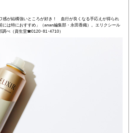
ワ感が結構強いところが好き！ 血行が良くなる手応えが得られ
には特におすすめ」（anan編集部・永田香織）。エリクシール
調べ（資生堂☎0120･81･4710）