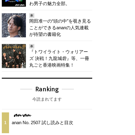
わ男子の魅力全部。
本
岡田准一の“頭の中”を覗き見る
ことができるananの人気連載
が待望の書籍化
本
『トワイライト・ウォリアー
ズ 決戦！九龍城砦』等、一冊
丸ごと香港映画特集！
Ranking
今読まれてます
anan No. 2507 試し読みと目次
1