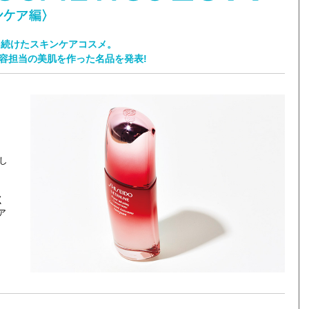
を続けたスキンケアコスメ。
容担当の美肌を作った名品を発表!
し
く
ア