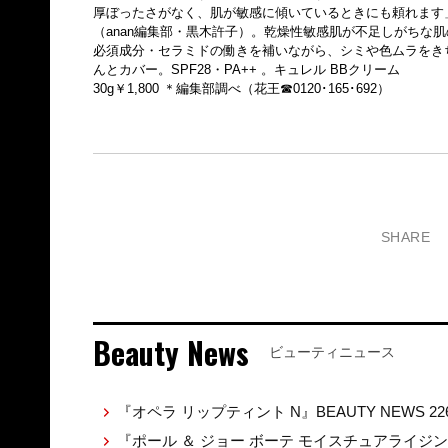
厚ぼったさがなく、肌が敏感に傾いているときにも頼れます
（anan編集部・黒木許子）。乾燥性敏感肌が不足しがちな肌
必須成分・セラミドの働きを補いながら、シミや色ムラをき
んとカバー。SPF28・PA++ 。キュレル BBクリーム
30g￥1,800 ＊編集部調べ（花王☎0120･165･692）
SHARE
Beauty News
ビューティニュース
『オペラ リップティント N』BEAUTY NEWS 22
『ポール ＆ ジョー ボーテ モイスチュアライジ