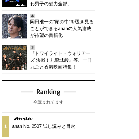
わ男子の魅力全部。
本
岡田准一の“頭の中”を覗き見る
ことができるananの人気連載
が待望の書籍化
本
『トワイライト・ウォリアー
ズ 決戦！九龍城砦』等、一冊
丸ごと香港映画特集！
Ranking
今読まれてます
anan No. 2507 試し読みと目次
1