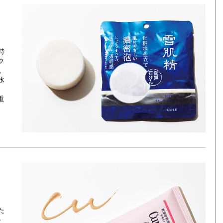
時
ク
。
水
、
重
た
の