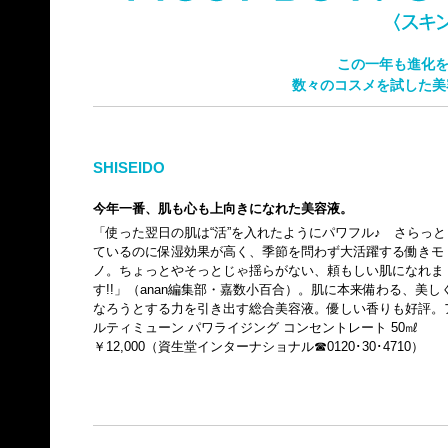
この一年も進化
数々のコスメを試した美
SHISEIDO
今年一番、肌も心も上向きになれた美容液。
「使った翌日の肌は“活”を入れたようにパワフル♪ さらっと
ているのに保湿効果が高く、季節を問わず大活躍する働きモ
ノ。ちょっとやそっとじゃ揺らがない、頼もしい肌になれま
す!!」（anan編集部・嘉数小百合）。肌に本来備わる、美し
なろうとする力を引き出す総合美容液。優しい香りも好評。
ルティミューン パワライジング コンセントレート 50㎖
￥12,000（資生堂インターナショナル☎0120･30･4710）