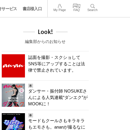
けサービス
書店様入口
My Page
FAQ
Search
Look!
編集部からのお知らせ
誌面を撮影・スクショして
SNS等にアップすることは法
律で禁止されています。
本
ダンサー・振付師 NOSUKEさ
んによる人気連載“ダンエク”が
MOOKに！
本
モードもクールさもキラキラ
もエモさも。ananが撮るなに