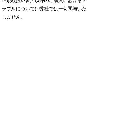
正規取扱い書店以外のご購入におけるト
ラブルについては弊社では一切関与いた
しません。
No. 2500
No. 2499
No. 2498