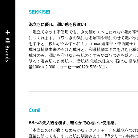
SEKKISEI
泡立ちに優れ、潤い感も段違い!
「泡立てネット不使用でも、きめ細かくへこたれない泡が瞬
につくれます。ゴワつきの気になる眉間や頬にのせて泡パッ
をすると、後肌がツルすべに！」（anan編集部・中西陽子）
成分は植物由来の石けん成分と、和漢植物エキスを含む化粧
成分のみ。潤いを守りながら肌のくすみやゴワつきを落とし
明るく澄み切った美肌へ。雪肌精 化粧水仕立て 石けん 標準
量100g￥2,000（コーセー☎0120･526･311）
Curél
BBへの先入観を覆す、軽やかで心地いい使用感。
「本当にのびが良くなめらかなテクスチャー。化粧水をつけ
直後に塗っても、すっと肌に馴染みます。BBクリーム特有