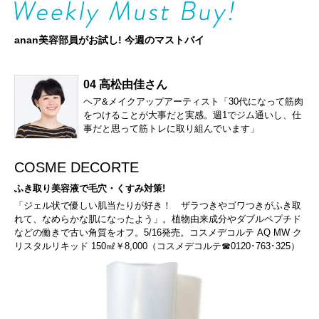
anan美容部員がお試し! 今週のマストバイ
04 高松由佳さん
ヘア&メイクアップアーティスト「30代になって筋肉
をつけることが大事だと実感。週1でジム通いし、仕
事だと思って筋トレに取り組んでいます」
COSME DECORTE
ふき取り美容液で毛穴・くすみ対策!
「ジェル状で優しい肌当たりが好き！ ザラつきやゴワつきがふき取
れて、なめらかな肌になったよう」。植物由来成分やダブルペプチド
などの働きで古い角質をオフ。5/16発売。コスメデコルテ AQ MW ク
リスタルリキッド 150㎖￥8,000（コスメデコルテ☎0120･763･325）