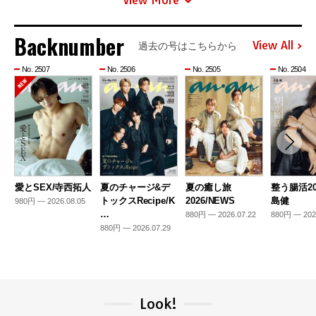
Backnumber
View All
過去の号はこちらから
No. 2507
No. 2506
No. 2505
No. 2504
愛とSEX/寺西拓人
夏のチャージ&デ
夏の癒し旅
整う腸活20
トックスRecipe/K
2026/NEWS
島健
980円 — 2026.08.05
…
880円 — 2026.07.22
880円 — 202
880円 — 2026.07.29
Look!