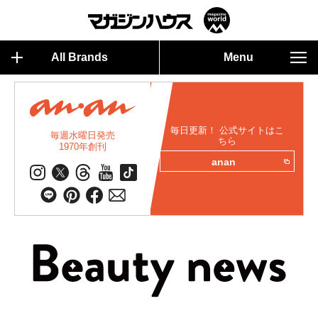
All Brands
Menu
毎日更新！ 公式サイトはこ
毎週水曜日発売
ちら
1970年創刊
anan