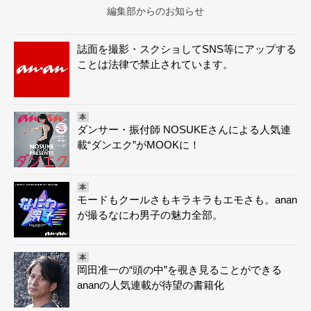
編集部からのお知らせ
誌面を撮影・スクショしてSNS等にアップする
ことは法律で禁止されています。
本
ダンサー・振付師 NOSUKEさんによる人気連
載“ダンエク”がMOOKに！
本
モードもクールさもキラキラもエモさも。anan
が撮るなにわ男子の魅力全部。
本
岡田准一の“頭の中”を覗き見ることができる
ananの人気連載が待望の書籍化