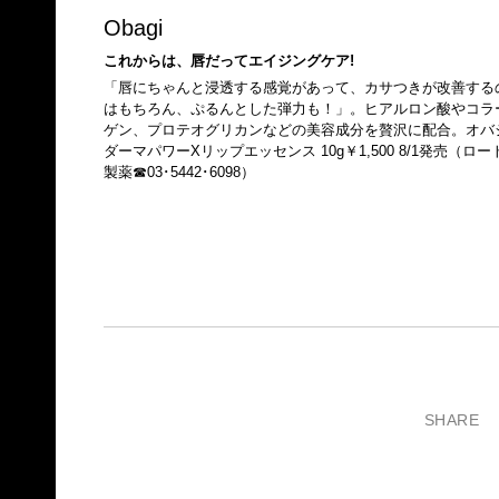
Obagi
これからは、唇だってエイジングケア!
「唇にちゃんと浸透する感覚があって、カサつきが改善する
はもちろん、ぷるんとした弾力も！」。ヒアルロン酸やコラ
ゲン、プロテオグリカンなどの美容成分を贅沢に配合。オバ
ダーマパワーXリップエッセンス 10g￥1,500 8/1発売（ロー
製薬☎03･5442･6098）
SHARE