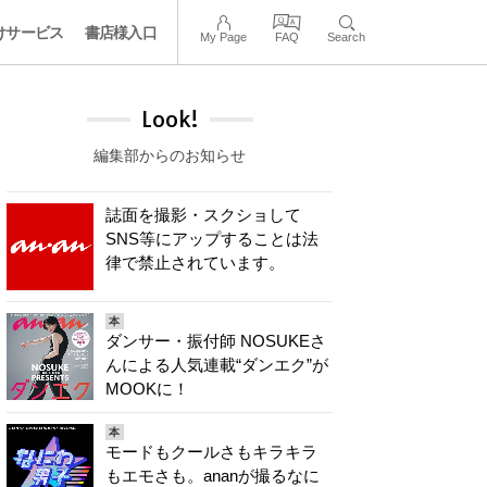
けサービス
書店様入口
My Page
FAQ
Search
Look!
編集部からのお知らせ
誌面を撮影・スクショして
SNS等にアップすることは法
律で禁止されています。
本
ダンサー・振付師 NOSUKEさ
んによる人気連載“ダンエク”が
MOOKに！
本
モードもクールさもキラキラ
もエモさも。ananが撮るなに