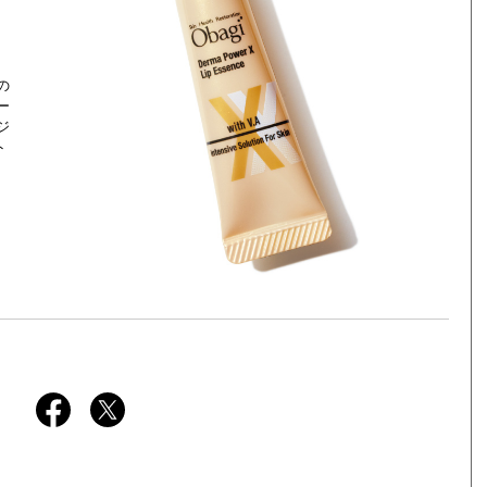
の
ー
ジ
ト