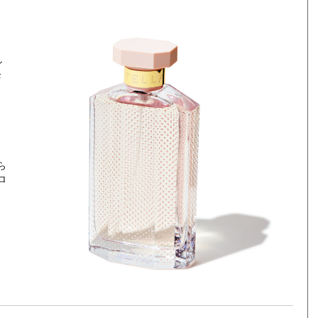
カ
シ
お
ら
ロ