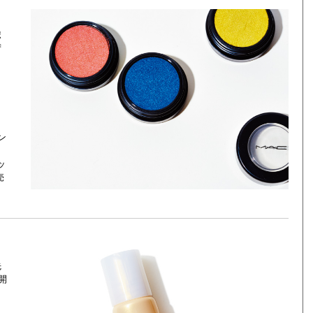
ポ
ず
ン
ト
ッ
売
先
開