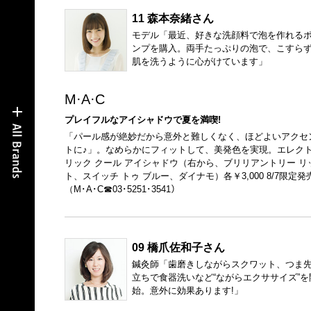
11 森本奈緒さん
モデル「最近、好きな洗顔料で泡を作れる
ンプを購入。両手たっぷりの泡で、こすら
肌を洗うように心がけています」
M·A·C
プレイフルなアイシャドウで夏を満喫!
「パール感が絶妙だから意外と難しくなく、ほどよいアクセ
トに♪」。なめらかにフィットして、美発色を実現。エレク
リック クール アイシャドウ（右から、ブリリアントリー リ
ト、スイッチ トゥ ブルー、ダイナモ）各￥3,000 8/7限定発
（M･A･C☎03･5251･3541）
09 橋爪佐和子さん
鍼灸師「歯磨きしながらスクワット、つま
立ちで食器洗いなど“ながらエクササイズ”を
始。意外に効果あります!」