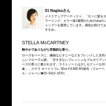
01 Nagisaさん
メイクアップアーティスト。「久々に髪を
ラーリング。カラー後1週間のためのukaの
ャンプーを愛用しています。褪色が防げて
すすめ」
STELLA McCARTNEY
軽やかでありながら官能的な香り。
ローズをベースに、繊細なピオニーなどをブレンドした女性
しいフローラル調。「甘すぎないフレッシュなブルガリアン
ーズの香りに癒されます。ラストノートは少しセクシーな印
象」。ステラ オードトワレ 50㎖￥9,800 8/5発売（ブルーベ
ル・ジャパン☎03･5413･1070）