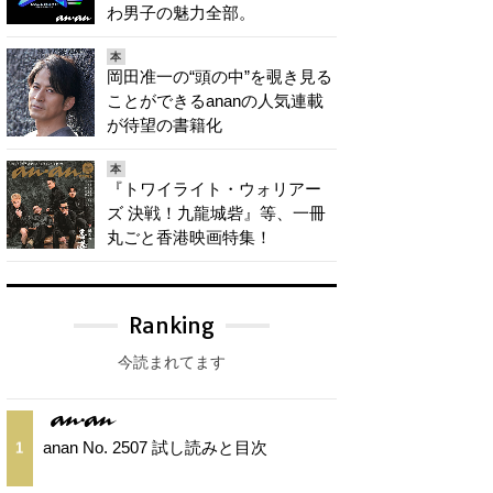
わ男子の魅力全部。
本
岡田准一の“頭の中”を覗き見る
ことができるananの人気連載
が待望の書籍化
本
『トワイライト・ウォリアー
ズ 決戦！九龍城砦』等、一冊
丸ごと香港映画特集！
Ranking
今読まれてます
anan No. 2507 試し読みと目次
1