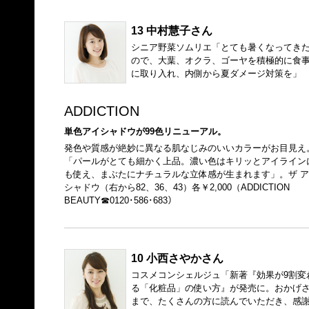
13 中村慧子さん
シニア野菜ソムリエ「とても暑くなってき
ので、大葉、オクラ、ゴーヤを積極的に食
に取り入れ、内側から夏ダメージ対策を」
ADDICTION
単色アイシャドウが99色リニューアル。
発色や質感が絶妙に異なる肌なじみのいいカラーがお目見え
「パールがとても細かく上品。濃い色はキリッとアイライン
も使え、まぶたにナチュラルな立体感が生まれます」。ザ ア
シャドウ（右から82、36、43）各￥2,000（ADDICTION
BEAUTY☎0120･586･683）
10 小西さやかさん
コスメコンシェルジュ「新著『効果が9割変
る「化粧品」の使い方』が発売に。おかげ
まで、たくさんの方に読んでいただき、感