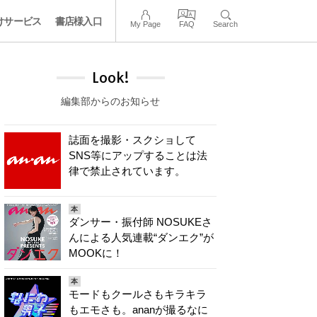
けサービス
書店様入口
My Page
FAQ
Search
Look!
編集部からのお知らせ
誌面を撮影・スクショして
SNS等にアップすることは法
律で禁止されています。
本
ダンサー・振付師 NOSUKEさ
んによる人気連載“ダンエク”が
MOOKに！
本
モードもクールさもキラキラ
もエモさも。ananが撮るなに