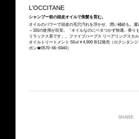
L’OCCITANE
シャンプー前の頭皮オイルで美髪を育む。
オイルのパワーで頭皮の毛穴汚れを浮かせ、潤い補給も。週
～3回の使用が目安。「オイルなのにベタつかず快適。香り
リラックス系です」。ファイブハーブス リペアリングスカル
オイルトリートメント 50㎖￥4,900 8/12発売（ロクシタンジ
ポン☎0570･66･6940）
SHARE