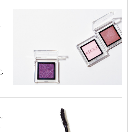
た
事
。
に
イ
わ
さ
謝