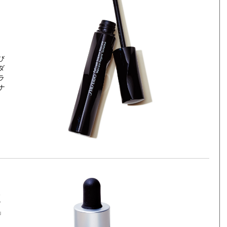
び
ダ
ラ
ナ
ュ
ン
」