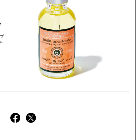
2
も
プ
ャ