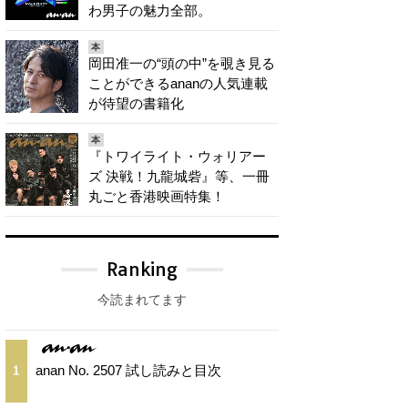
わ男子の魅力全部。
本
岡田准一の“頭の中”を覗き見る
ことができるananの人気連載
が待望の書籍化
本
『トワイライト・ウォリアー
ズ 決戦！九龍城砦』等、一冊
丸ごと香港映画特集！
Ranking
今読まれてます
anan No. 2507 試し読みと目次
1