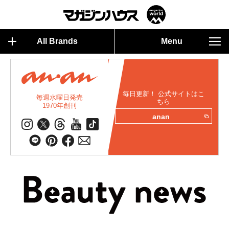
All Brands
Menu
毎日更新！ 公式サイトはこ
毎週水曜日発売
ちら
1970年創刊
anan