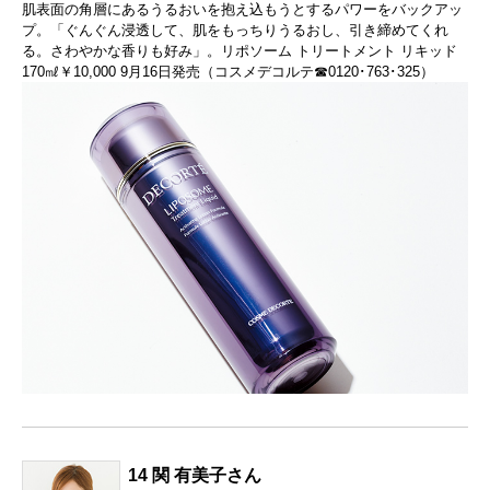
肌表面の角層にあるうるおいを抱え込もうとするパワーをバックアッ
プ。「ぐんぐん浸透して、肌をもっちりうるおし、引き締めてくれ
る。さわやかな香りも好み」。リポソーム トリートメント リキッド
170㎖￥10,000 9月16日発売（コスメデコルテ☎0120･763･325）
14 関 有美子さん