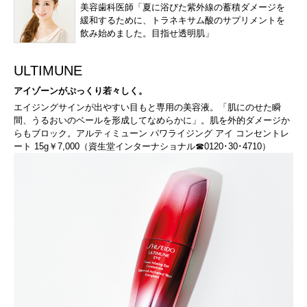
美容歯科医師「夏に浴びた紫外線の蓄積ダメージを
緩和するために、トラネキサム酸のサプリメントを
飲み始めました。目指せ透明肌」
ULTIMUNE
アイゾーンがぷっくり若々しく。
エイジングサインが出やすい目もと専用の美容液。「肌にのせた瞬
間、うるおいのベールを形成してなめらかに」。肌を外的ダメージか
らもブロック。アルティミューン パワライジング アイ コンセントレ
ート 15g￥7,000（資生堂インターナショナル☎0120･30･4710）