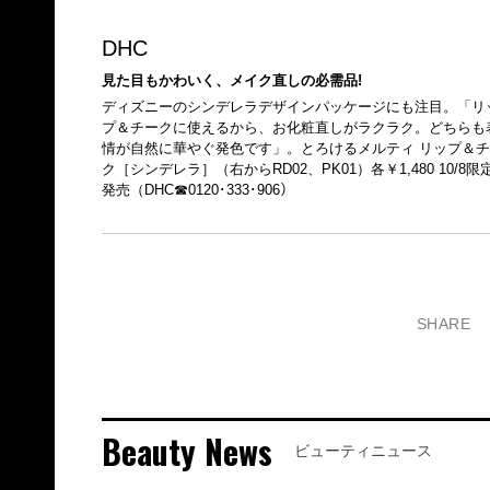
DHC
見た目もかわいく、メイク直しの必需品!
ディズニーのシンデレラデザインパッケージにも注目。「リ
プ＆チークに使えるから、お化粧直しがラクラク。どちらも
情が自然に華やぐ発色です」。とろけるメルティ リップ＆チ
ク［シンデレラ］（右からRD02、PK01）各￥1,480 10/8限
発売（DHC☎0120･333･906）
SHARE
Beauty News
ビューティニュース