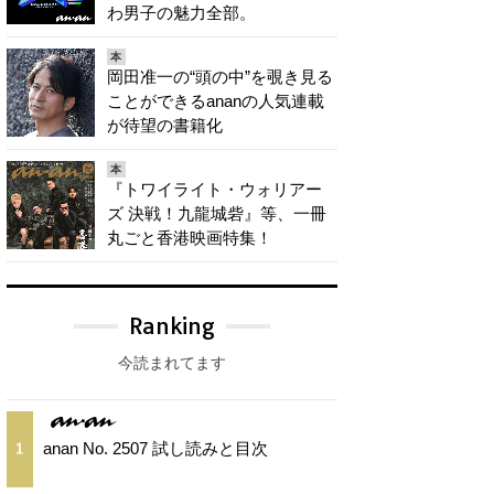
わ男子の魅力全部。
本
岡田准一の“頭の中”を覗き見る
ことができるananの人気連載
が待望の書籍化
本
『トワイライト・ウォリアー
ズ 決戦！九龍城砦』等、一冊
丸ごと香港映画特集！
Ranking
今読まれてます
anan No. 2507 試し読みと目次
1