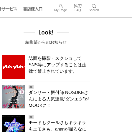
けサービス
書店様入口
My Page
FAQ
Search
Look!
編集部からのお知らせ
誌面を撮影・スクショして
SNS等にアップすることは法
律で禁止されています。
本
ダンサー・振付師 NOSUKEさ
んによる人気連載“ダンエク”が
MOOKに！
本
モードもクールさもキラキラ
もエモさも。ananが撮るなに