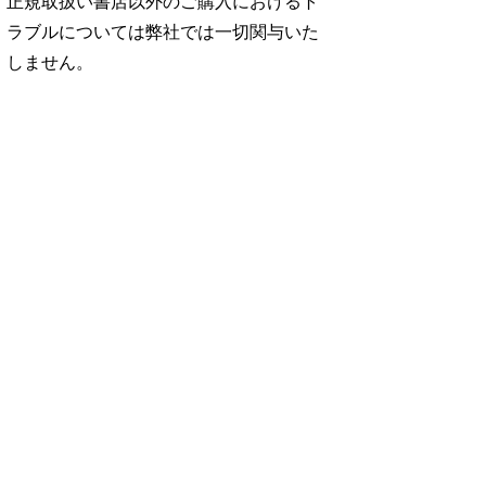
正規取扱い書店以外のご購入におけるト
ラブルについては弊社では一切関与いた
しません。
No. 2500
No. 2499
No. 2498