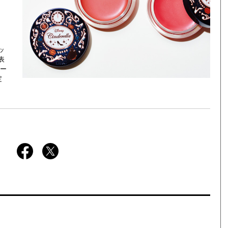
ッ
表
ー
定