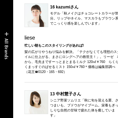
16 kazumiさん
モデル「秋メイクはチョコレートカラーが
分。リップやネイル、マスカラもブラウン
でこっくり感を楽しんでいます」
liese
忙しい朝もこのスタイリングがあれば!
髪の広がりやうねり悩みを解決。「テクがなくても理想のス
イルに仕上がる、まさにロングヘアの救世主！」。リーゼ 
から、毛先まですーっとまとまるミルク 120㎖￥760 らく
くまっすぐのばせるミスト 150㎖￥760＊価格は編集部調べ
（花王☎0120・165・692）
13 中村慧子さん
シニア野菜ソムリエ「秋に旬を迎える栗、
つまいも、ブドウがマイブーム。栄養もぎ
しりな自然の甘味で疲れた体を癒していま
す」