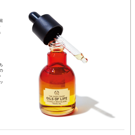
回
チ
」
ち
の
ラ
ッ