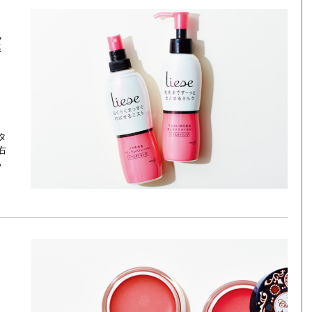
気
系
タ
右
ら
さ
っ