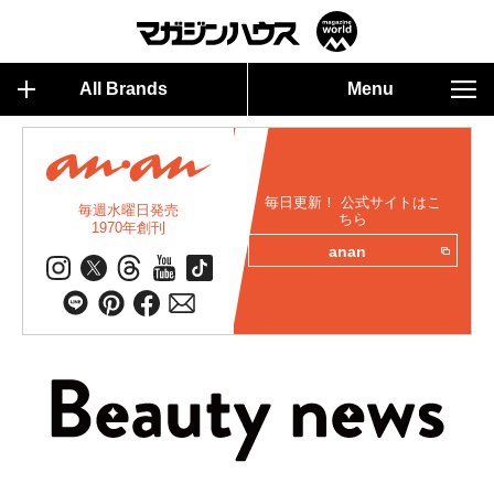
All Brands
Menu
毎日更新！ 公式サイトはこ
毎週水曜日発売
ちら
1970年創刊
anan