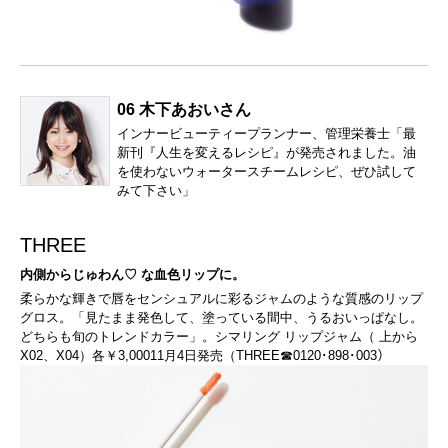
06 木下あおいさん
インナービューティープランナー、管理栄養士「最
新刊『人生を変えるレシピ』が発売されました。油
を使わないウォータースチームレシピ、ぜひ試して
みて下さい」
THREE
内側からじゅわん♡ な血色リップに。
柔らかな輝きで唇をセンシュアルに彩るジャムのような質感のリップ
グロス。「見たまま発色して、塗っている間中、うるおいっぱなし。
どちらも旬のトレンドカラー」。シマリング リップジャム（ 上から
X02、X04）各￥3,00011月4日発売（THREE☎0120･898･003）