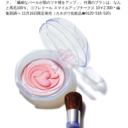
ク。「繊細なパールが肌のツヤ感をアップ」。付属のブラシは、なん
と馬毛100％。コフレドール スマイルアップチークス 10￥2,300＊編
集部調べ 11月16日限定発売（カネボウ化粧品☎0120･518･520）