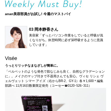
anan美容部員がお試し! 今週のマストバイ
03 岡本静香さん
美容家「ずっとパソコン作業をしていると呼吸が浅
くなりがち。休憩時間に必ず深呼吸するように意識
しています」
Visée
うっとりリッチなまなざしが簡単に。
「ベルベットのような発色で肌なじみも良く、自然なグラデーション
に」。メイクのマップ付きで不器用さんでも安心。ヴィセ リシェ ヴ
ェルヴェット シマー アイズ（右からBR-2、GY-1）各￥1,600＊編集
部調べ 11月16日数量限定発売（コーセー☎0120･526･311）