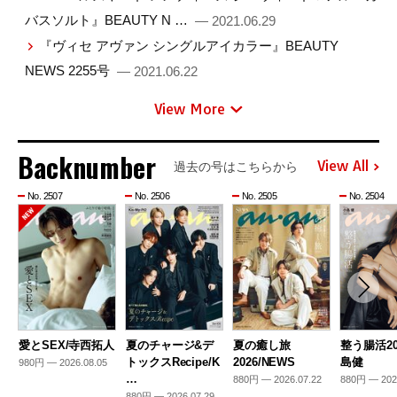
バスソルト』BEAUTY N …
— 2021.06.29
『ヴィセ アヴァン シングルアイカラー』BEAUTY
NEWS 2255号
— 2021.06.22
View More
Backnumber
View All
過去の号はこちらから
No. 2507
No. 2506
No. 2505
No. 2504
愛とSEX/寺西拓人
夏のチャージ&デ
夏の癒し旅
整う腸活20
トックスRecipe/K
2026/NEWS
島健
980円 — 2026.08.05
…
880円 — 2026.07.22
880円 — 202
880円 — 2026.07.29