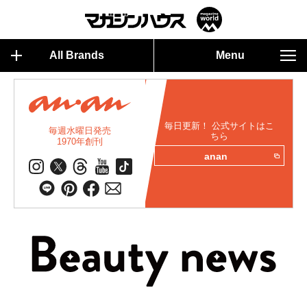
All Brands
Menu
毎日更新！ 公式サイトはこ
毎週水曜日発売
ちら
1970年創刊
anan