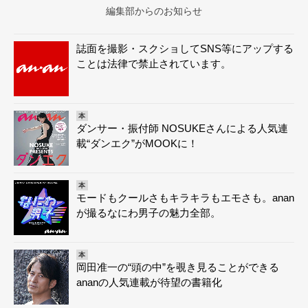
編集部からのお知らせ
誌面を撮影・スクショしてSNS等にアップする
ことは法律で禁止されています。
本
ダンサー・振付師 NOSUKEさんによる人気連
載“ダンエク”がMOOKに！
本
モードもクールさもキラキラもエモさも。anan
が撮るなにわ男子の魅力全部。
本
岡田准一の“頭の中”を覗き見ることができる
ananの人気連載が待望の書籍化