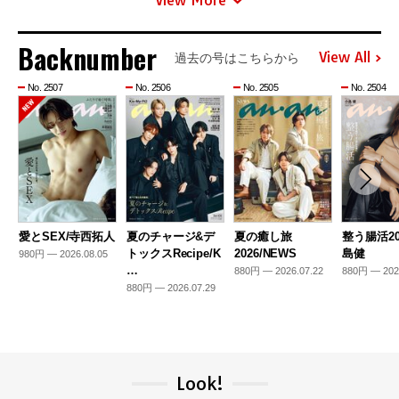
Backnumber
View All
過去の号はこちらから
No. 2507
No. 2506
No. 2505
No. 2504
愛とSEX/寺西拓人
夏のチャージ&デ
夏の癒し旅
整う腸活20
トックスRecipe/K
2026/NEWS
島健
980円 — 2026.08.05
…
880円 — 2026.07.22
880円 — 202
880円 — 2026.07.29
Look!