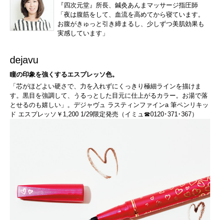
『四次元堂』所長、鍼灸あんまマッサージ指圧師
「夜は腹筋をして、血流を高めてから寝ています。
お腹がきゅっと引き締まるし、少しずつ美肌効果も
実感しています」
dejavu
瞳の印象を強くするエスプレッソ色。
「芯がほどよい硬さで、力を入れずにくっきり極細ラインを描けま
す。黒目を強調して、うるっとした目元に仕上がるカラー。お湯で落
とせるのも嬉しい」。デジャヴュ ラスティンファインa 筆ペンリキッ
ド エスプレッソ￥1,200 1/29限定発売（イミュ☎0120･371･367）