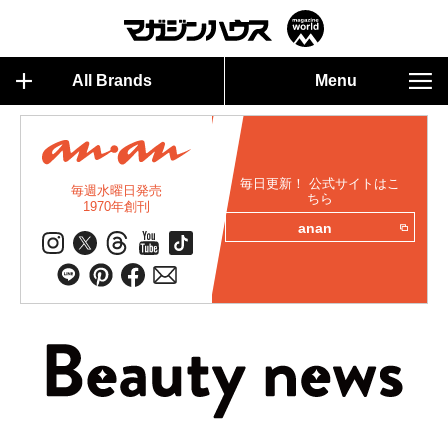
All Brands
Menu
毎日更新！ 公式サイトはこ
毎週水曜日発売
ちら
1970年創刊
anan