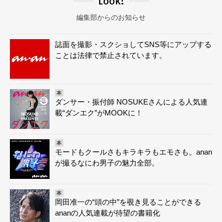
Look!
編集部からのお知らせ
誌面を撮影・スクショしてSNS等にアップする
ことは法律で禁止されています。
本
ダンサー・振付師 NOSUKEさんによる人気連
載“ダンエク”がMOOKに！
本
モードもクールさもキラキラもエモさも。anan
が撮るなにわ男子の魅力全部。
本
岡田准一の“頭の中”を覗き見ることができる
ananの人気連載が待望の書籍化