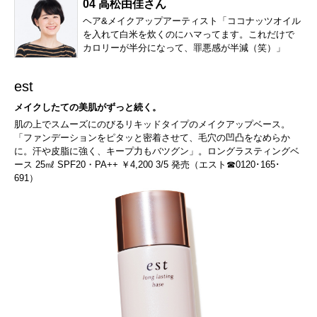
04 高松由佳さん
ヘア&メイクアップアーティスト「ココナッツオイル
を入れて白米を炊くのにハマってます。これだけで
カロリーが半分になって、罪悪感が半減（笑）」
est
メイクしたての美肌がずっと続く。
肌の上でスムーズにのびるリキッドタイプのメイクアップベース。
「ファンデーションをピタッと密着させて、毛穴の凹凸をなめらか
に。汗や皮脂に強く、キープ力もバツグン」。ロングラスティングベ
ース 25㎖ SPF20・PA++ ￥4,200 3/5 発売（エスト☎0120･165･
691）