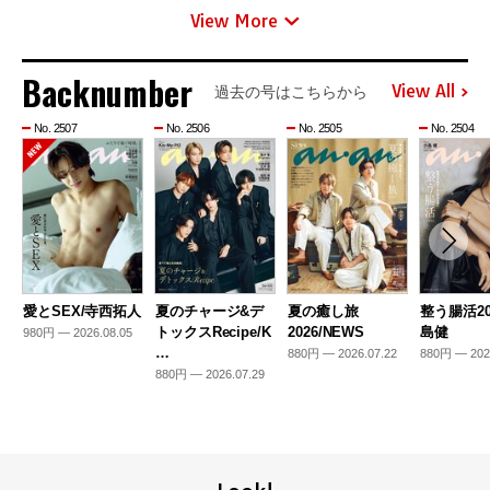
View More
Backnumber
View All
過去の号はこちらから
No. 2507
No. 2506
No. 2505
No. 2504
愛とSEX/寺西拓人
夏のチャージ&デ
夏の癒し旅
整う腸活20
トックスRecipe/K
2026/NEWS
島健
980円 — 2026.08.05
…
880円 — 2026.07.22
880円 — 202
880円 — 2026.07.29