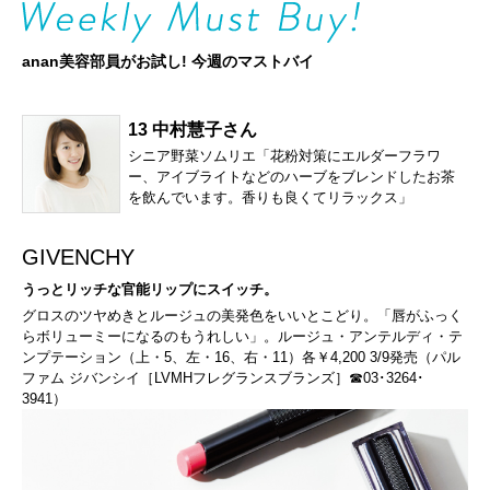
anan美容部員がお試し! 今週のマストバイ
13 中村慧子さん
シニア野菜ソムリエ「花粉対策にエルダーフラワ
ー、アイブライトなどのハーブをブレンドしたお茶
を飲んでいます。香りも良くてリラックス」
GIVENCHY
うっとリッチな官能リップにスイッチ。
グロスのツヤめきとルージュの美発色をいいとこどり。「唇がふっく
らボリューミーになるのもうれしい」。ルージュ・アンテルディ・テ
ンプテーション（上・5、左・16、右・11）各￥4,200 3/9発売（パル
ファム ジバンシイ［LVMHフレグランスブランズ］☎03･3264･
3941）