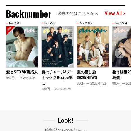
Backnumber
View All
過去の号はこちらから
No. 2507
No. 2506
No. 2505
No. 2504
愛とSEX/寺西拓人
夏のチャージ&デ
夏の癒し旅
整う腸活20
トックスRecipe/K
2026/NEWS
島健
980円 — 2026.08.05
…
880円 — 2026.07.22
880円 — 202
880円 — 2026.07.29
Look!
編集部からのお知らせ