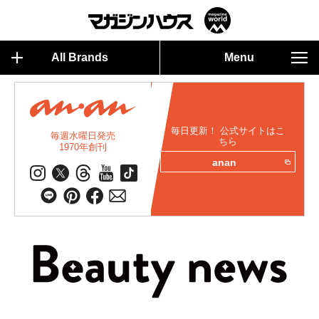
All Brands
Menu
毎日更新！ 公式サイトはこ
毎週水曜日発売
ちら
1970年創刊
anan