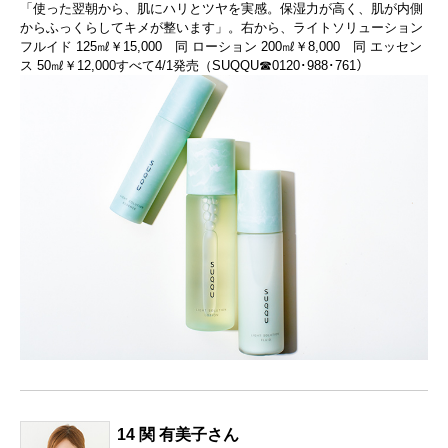
「使った翌朝から、肌にハリとツヤを実感。保湿力が高く、肌が内側
からふっくらしてキメが整います」。右から、ライトソリューション
フルイド 125㎖￥15,000 同 ローション 200㎖￥8,000 同 エッセン
ス 50㎖￥12,000すべて4/1発売（SUQQU☎0120･988･761）
14 関 有美子さん