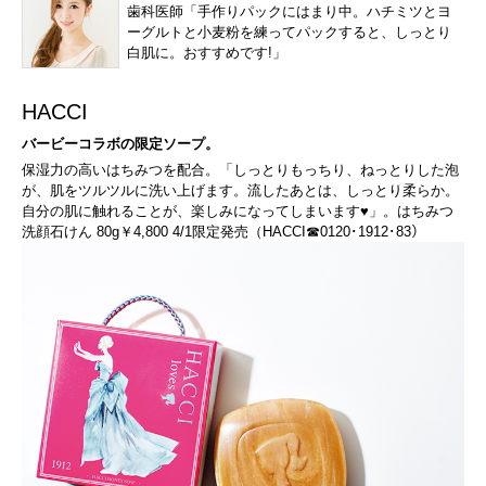
歯科医師「手作りパックにはまり中。ハチミツとヨ
ーグルトと小麦粉を練ってパックすると、しっとり
白肌に。おすすめです!」
HACCI
バービーコラボの限定ソープ。
保湿力の高いはちみつを配合。「しっとりもっちり、ねっとりした泡
が、肌をツルツルに洗い上げます。流したあとは、しっとり柔らか。
自分の肌に触れることが、楽しみになってしまいます♥」。はちみつ
洗顔石けん 80g￥4,800 4/1限定発売（HACCI☎0120･1912･83）