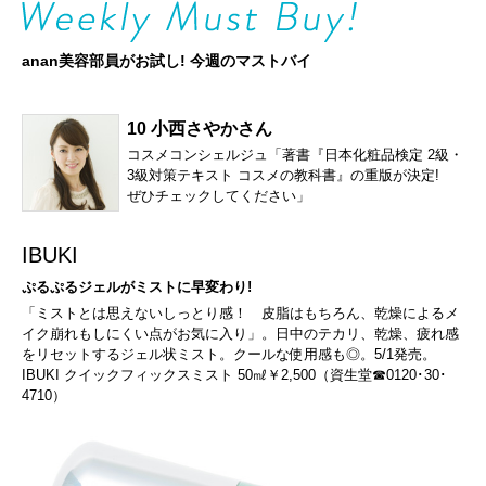
anan美容部員がお試し! 今週のマストバイ
10 小西さやかさん
コスメコンシェルジュ「著書『日本化粧品検定 2級・
3級対策テキスト コスメの教科書』の重版が決定!
ぜひチェックしてください」
IBUKI
ぷるぷるジェルがミストに早変わり!
「ミストとは思えないしっとり感！ 皮脂はもちろん、乾燥によるメ
イク崩れもしにくい点がお気に入り」。日中のテカリ、乾燥、疲れ感
をリセットするジェル状ミスト。クールな使用感も◎。5/1発売。
IBUKI クイックフィックスミスト 50㎖￥2,500（資生堂☎0120･30･
4710）