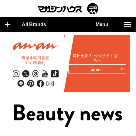
All Brands
Menu
毎日更新！ 公式サイトはこ
毎週水曜日発売
ちら
1970年創刊
anan