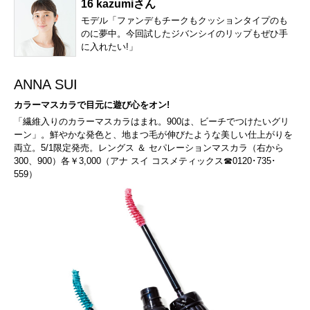
16 kazumiさん
モデル「ファンデもチークもクッションタイプのも
のに夢中。今回試したジバンシイのリップもぜひ手
に入れたい!」
ANNA SUI
カラーマスカラで目元に遊び心をオン!
「繊維入りのカラーマスカラはまれ。900は、ビーチでつけたいグリ
ーン」。鮮やかな発色と、地まつ毛が伸びたような美しい仕上がりを
両立。5/1限定発売。レングス ＆ セパレーションマスカラ（右から
300、900）各￥3,000（アナ スイ コスメティックス☎0120･735･
559）