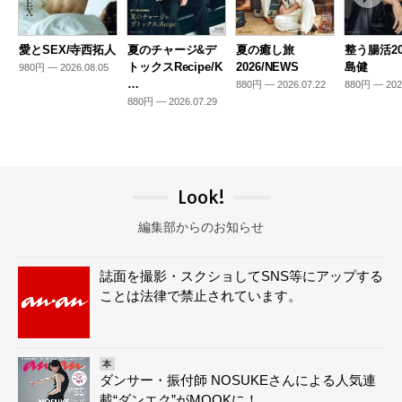
愛とSEX/寺西拓人
夏のチャージ&デ
夏の癒し旅
整う腸活20
トックスRecipe/K
2026/NEWS
島健
980円 — 2026.08.05
…
880円 — 2026.07.22
880円 — 202
880円 — 2026.07.29
Look!
編集部からのお知らせ
誌面を撮影・スクショしてSNS等にアップする
ことは法律で禁止されています。
本
ダンサー・振付師 NOSUKEさんによる人気連
載“ダンエク”がMOOKに！