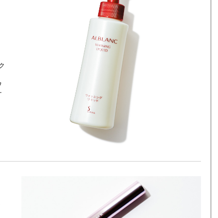
も
ク
ウ
ナ
ッ
っ