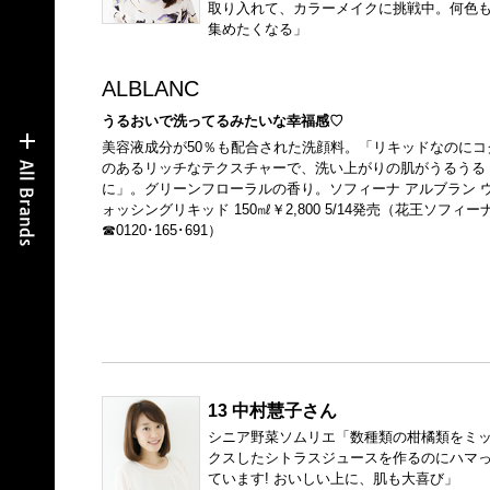
取り入れて、カラーメイクに挑戦中。何色
集めたくなる」
ALBLANC
うるおいで洗ってるみたいな幸福感♡
美容液成分が50％も配合された洗顔料。「リキッドなのにコ
のあるリッチなテクスチャーで、洗い上がりの肌がうるうる
に」。グリーンフローラルの香り。ソフィーナ アルブラン 
ォッシングリキッド 150㎖￥2,800 5/14発売（花王ソフィー
☎0120･165･691）
13 中村慧子さん
シニア野菜ソムリエ「数種類の柑橘類をミ
クスしたシトラスジュースを作るのにハマ
ています! おいしい上に、肌も大喜び」