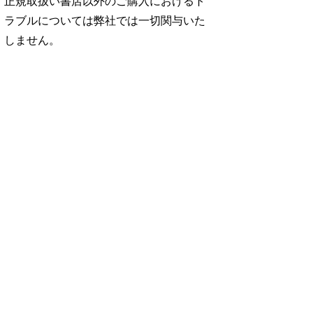
正規取扱い書店以外のご購入におけるト
ラブルについては弊社では一切関与いた
しません。
No. 2500
No. 2499
No. 2498