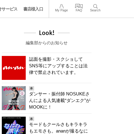
けサービス
書店様入口
My Page
FAQ
Search
Look!
編集部からのお知らせ
誌面を撮影・スクショして
SNS等にアップすることは法
律で禁止されています。
本
ダンサー・振付師 NOSUKEさ
んによる人気連載“ダンエク”が
MOOKに！
本
モードもクールさもキラキラ
もエモさも。ananが撮るなに