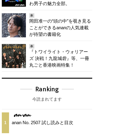
わ男子の魅力全部。
本
岡田准一の“頭の中”を覗き見る
ことができるananの人気連載
が待望の書籍化
本
『トワイライト・ウォリアー
ズ 決戦！九龍城砦』等、一冊
丸ごと香港映画特集！
Ranking
今読まれてます
anan No. 2507 試し読みと目次
1