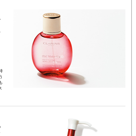
ゾ
せ
持
う
も
ス
の
を