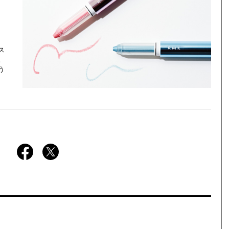
ス
。
う