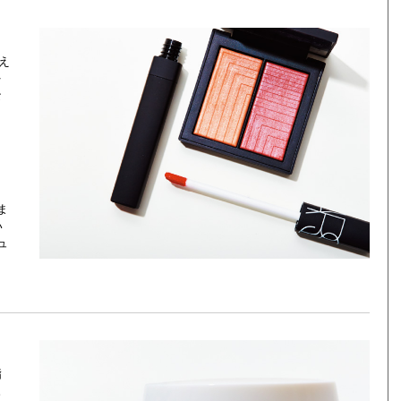
え
を
な
ま
い
ュ
指
。