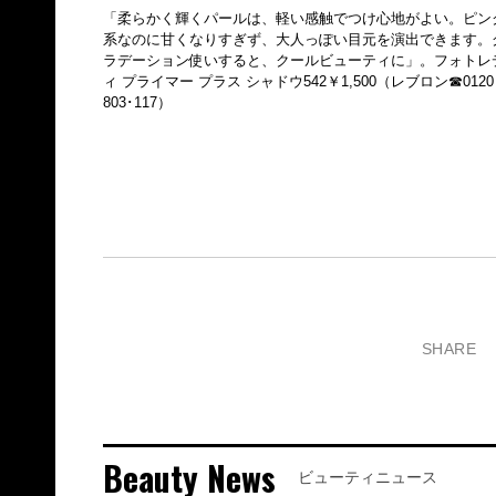
「柔らかく輝くパールは、軽い感触でつけ心地がよい。ピン
系なのに甘くなりすぎず、大人っぽい目元を演出できます。
ラデーション使いすると、クールビューティに」。フォトレ
ィ プライマー プラス シャドウ542￥1,500（レブロン☎0120
803･117）
SHARE
Beauty News
ビューティニュース