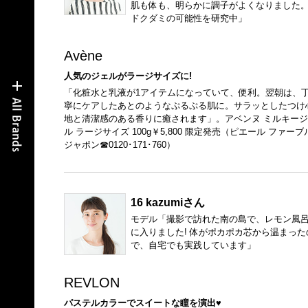
肌も体も、明らかに調子がよくなりました
ドクダミの可能性を研究中」
Avène
人気のジェルがラージサイズに!
「化粧水と乳液が1アイテムになっていて、便利。翌朝は、
寧にケアしたあとのようなぷるぷる肌に。サラッとしたつけ
地と清潔感のある香りに癒されます」。アベンヌ ミルキージ
ル ラージサイズ 100g￥5,800 限定発売（ピエール ファーブ
ジャポン☎0120･171･760）
16 kazumiさん
モデル「撮影で訪れた南の島で、レモン風
に入りました! 体がポカポカ芯から温まった
で、自宅でも実践しています」
REVLON
パステルカラーでスイートな瞳を演出♥