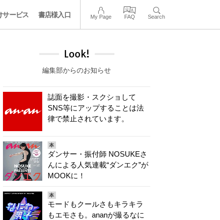
けサービス
書店様入口
My Page
FAQ
Search
Look!
編集部からのお知らせ
誌面を撮影・スクショして
SNS等にアップすることは法
律で禁止されています。
本
ダンサー・振付師 NOSUKEさ
んによる人気連載“ダンエク”が
MOOKに！
本
モードもクールさもキラキラ
もエモさも。ananが撮るなに