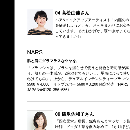
04 高松由佳さん
ヘア&メイクアップアーティスト「内臓の冷
を解消しようと、夜、おへそまわりにお灸
しています。そのおかげか、寝つきがよく
ってきました!」
NARS
肌と唇にグラマラスなツヤを。
「ブラッシュは、ブラシを湿らせて使うと発色と透明感が高
り、肌との一体感が。2色混ぜてもいいし、場所によって使
わけても◎」。上から、デュアルインテンシティーブラッシ
5508 ￥4,600 リップカバー 5680￥3,200 限定発売（NARS
JAPAN☎0120･356･686）
09 橋爪佐和子さん
『四次元堂』所長、鍼灸あんまマッサージ
圧師「ドクダミ茶を飲み始めて、1か月ほど