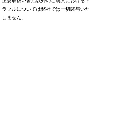
正規取扱い書店以外のご購入におけるト
ラブルについては弊社では一切関与いた
しません。
No. 2500
No. 2499
No. 2498