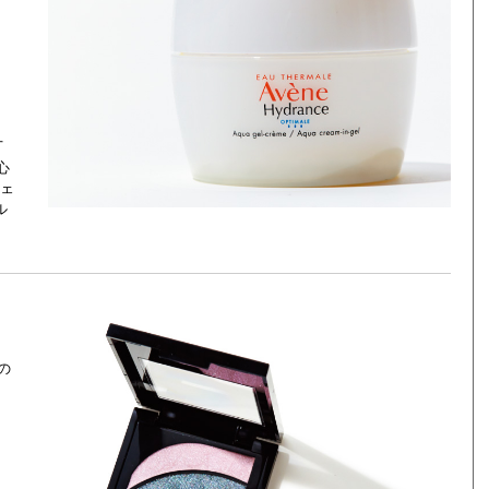
。
丁
心
ェ
ル
呂
の