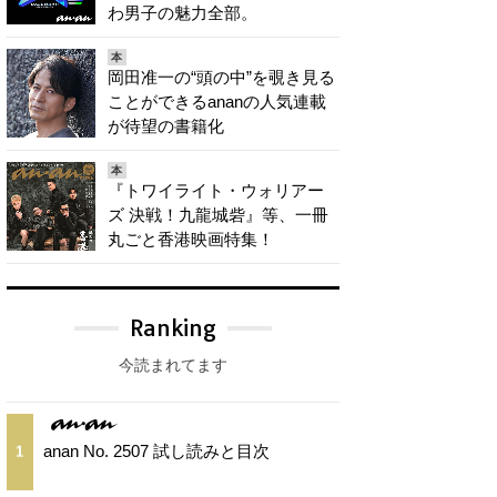
わ男子の魅力全部。
本
岡田准一の“頭の中”を覗き見る
ことができるananの人気連載
が待望の書籍化
本
『トワイライト・ウォリアー
ズ 決戦！九龍城砦』等、一冊
丸ごと香港映画特集！
Ranking
今読まれてます
anan No. 2507 試し読みと目次
1