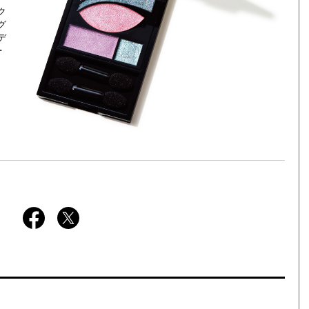
ク
グ
デ
･